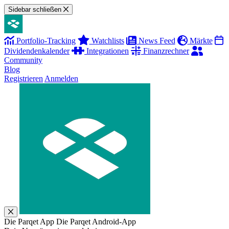
Sidebar schließen
Portfolio-Tracking
Watchlists
News Feed
Märkte
Dividendenkalender
Integrationen
Finanzrechner
Community
Blog
Registrieren
Anmelden
Die Parqet App
Die Parqet Android-App