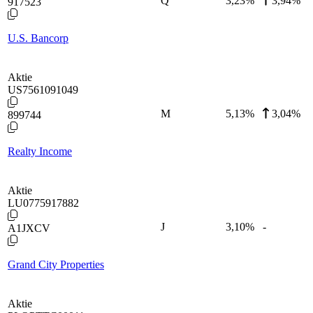
Q
3,23
%
3,94%
917523
U.S. Bancorp
Aktie
US7561091049
M
5,13
%
3,04%
899744
Realty Income
Aktie
LU0775917882
J
3,10
%
-
A1JXCV
Grand City Properties
Aktie