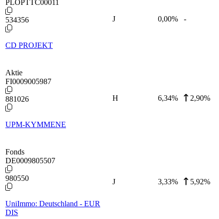
PLOPTTC00011
J
0,00
%
-
534356
CD PROJEKT
Aktie
FI0009005987
H
6,34
%
2,90%
881026
UPM-KYMMENE
Fonds
DE0009805507
980550
J
3,33
%
5,92%
UniImmo: Deutschland - EUR
DIS