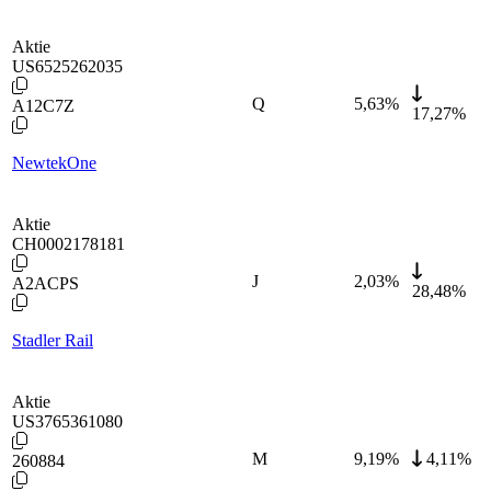
Aktie
US6525262035
Q
5,63
%
A12C7Z
17,27%
NewtekOne
Aktie
CH0002178181
J
2,03
%
A2ACPS
28,48%
Stadler Rail
Aktie
US3765361080
M
9,19
%
4,11%
260884