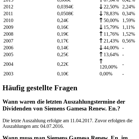
2012
0,0394
€
22,50%
2,24
%
2011
0,0508
€
78,83%
0,34
%
2010
0,24
€
50,00%
1,59
%
2009
0,16
€
15,79%
1,11
%
2008
0,19
€
11,76%
1,52
%
2007
0,17
€
21,43%
0,56
%
2006
0,14
€
44,00%
-
2005
0,25
€
13,64%
-
2004
0,22
€
-
120,00%
2003
0,10
€
0,00%
-
Häufig gestellte Fragen
Wann waren die letzten Auszahlungstermine der
Dividenden von Siemens Gamesa Renew. En.?
Die letzte Auszahlung erfolgte am 11.04.2017. Zuvor erfolgten die
Auszahlungen am: 04.07.2016.
Wann muss man Siemens Gamesa Renew. En. im