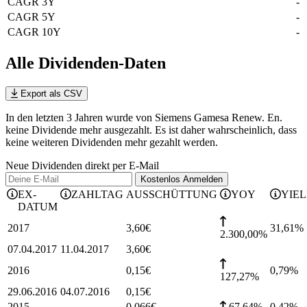
CAGR 3Y
-
CAGR 5Y
-
CAGR 10Y
-
Alle Dividenden-Daten
Export als CSV
In den letzten 3 Jahren wurde von Siemens Gamesa Renew. En.
keine Dividende mehr ausgezahlt. Es ist daher wahrscheinlich, dass
keine weiteren Dividenden mehr gezahlt werden.
Neue Dividenden direkt per E-Mail
Kostenlos
Anmelden
EX-
ZAHLTAG
AUSSCHÜTTUNG
YOY
YIE
DATUM
2017
3,60
€
31,61
%
2.300,00%
07.04.2017
11.04.2017
3,60
€
2016
0,15
€
0,79
%
127,27%
29.06.2016
04.07.2016
0,15
€
2015
0,066
€
67,64%
0,42
%