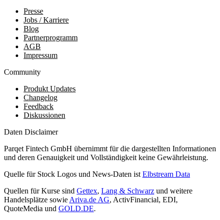
Presse
Jobs / Karriere
Blog
Partnerprogramm
AGB
Impressum
Community
Produkt Updates
Changelog
Feedback
Diskussionen
Daten Disclaimer
Parqet Fintech GmbH übernimmt für die dargestellten Informationen
und deren Genauigkeit und Vollständigkeit keine Gewährleistung.
Quelle für Stock Logos und News-Daten ist
Elbstream Data
Quellen für Kurse sind
Gettex
,
Lang & Schwarz
und weitere
Handelsplätze sowie
Ariva.de AG
, ActivFinancial, EDI,
QuoteMedia und
GOLD.DE
.