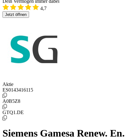
Dein Vermögen immer dabei
4,7
Jetzt öffnen
Aktie
ES0143416115
A0B5Z8
GTQ1.DE
Siemens Gamesa Renew. En.