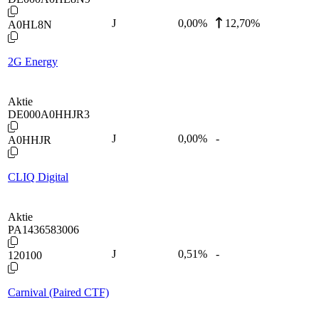
J
0,00
%
12,70%
A0HL8N
2G Energy
Aktie
DE000A0HHJR3
J
0,00
%
-
A0HHJR
CLIQ Digital
Aktie
PA1436583006
J
0,51
%
-
120100
Carnival (Paired CTF)