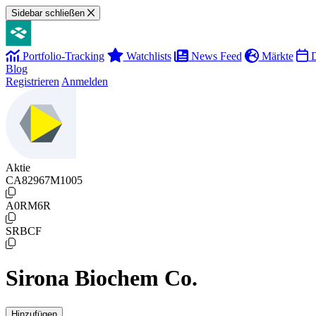
Sidebar schließen
Portfolio-Tracking
Watchlists
News Feed
Märkte
D
Blog
Registrieren
Anmelden
Aktie
CA82967M1005
A0RM6R
SRBCF
Sirona Biochem Co.
Hinzufügen