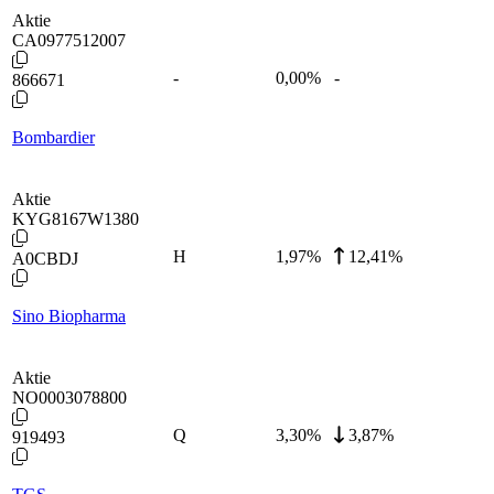
Aktie
CA0977512007
-
0,00
%
-
866671
Bombardier
Aktie
KYG8167W1380
H
1,97
%
12,41%
A0CBDJ
Sino Biopharma
Aktie
NO0003078800
Q
3,30
%
3,87%
919493