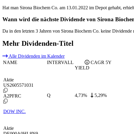
Hat man Sirona Biochem Co. am 13.01.2022 im Depot gehabt, erhiel
Wann wird die nächste Dividende von Sirona Bioche
Da in den letzten 3 Jahren von Sirona Biochem Co. keine Dividende 
Mehr Dividenden-Titel
Alle Dividenden im Kalender
NAME
INTERVALL
CAGR 5Y
YIELD
Aktie
US2605571031
Q
4,73
%
5,29%
A2PFRC
DOW INC.
Aktie
DE000A0HL8N9