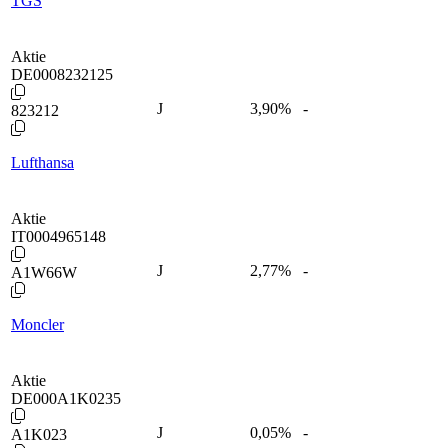
TGS
Aktie
DE0008232125
J
3,90
%
-
823212
Lufthansa
Aktie
IT0004965148
J
2,77
%
-
A1W66W
Moncler
Aktie
DE000A1K0235
J
0,05
%
-
A1K023