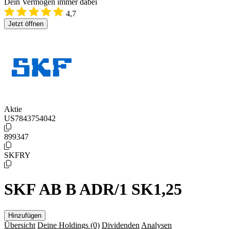
Dein Vermögen immer dabei
4,7
Jetzt öffnen
Aktie
US7843754042
899347
SKFRY
SKF AB B ADR/1 SK1,25
Hinzufügen
Übersicht
Deine Holdings
(0)
Dividenden
Analysen