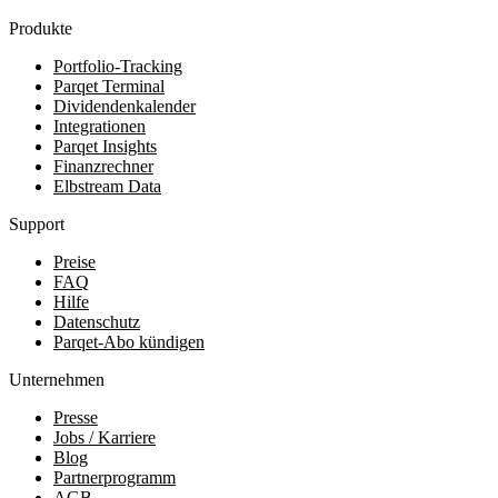
Produkte
Portfolio-Tracking
Parqet Terminal
Dividendenkalender
Integrationen
Parqet Insights
Finanzrechner
Elbstream Data
Support
Preise
FAQ
Hilfe
Datenschutz
Parqet-Abo kündigen
Unternehmen
Presse
Jobs / Karriere
Blog
Partnerprogramm
AGB