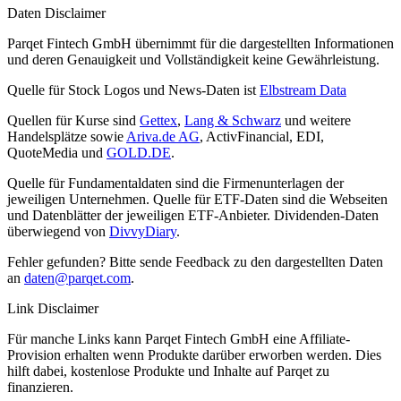
Daten Disclaimer
Parqet Fintech GmbH übernimmt für die dargestellten Informationen
und deren Genauigkeit und Vollständigkeit keine Gewährleistung.
Quelle für Stock Logos und News-Daten ist
Elbstream Data
Quellen für Kurse sind
Gettex
,
Lang & Schwarz
und weitere
Handelsplätze sowie
Ariva.de AG
, ActivFinancial, EDI,
QuoteMedia und
GOLD.DE
.
Quelle für Fundamentaldaten sind die Firmenunterlagen der
jeweiligen Unternehmen. Quelle für ETF-Daten sind die Webseiten
und Datenblätter der jeweiligen ETF-Anbieter. Dividenden-Daten
überwiegend von
DivvyDiary
.
Fehler gefunden? Bitte sende Feedback zu den dargestellten Daten
an
daten@parqet.com
.
Link Disclaimer
Für manche Links kann Parqet Fintech GmbH eine Affiliate-
Provision erhalten wenn Produkte darüber erworben werden. Dies
hilft dabei, kostenlose Produkte und Inhalte auf Parqet zu
finanzieren.