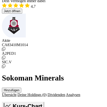
Dein Vermögen immer dabei
4,7
Jetzt öffnen
Aktie
CA83410M1014
A2PED1
SIC.V
Sokoman Minerals
Hinzufügen
Übersicht
Deine Holdings
(0)
Dividenden
Analysen
Kurs-Chart