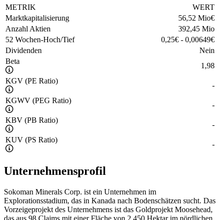
METRIK
WERT
Marktkapitalisierung
56,52 Mio
€
Anzahl Aktien
392,45 Mio
52 Wochen-Hoch/Tief
0,25
€
-
0,00649
€
Dividenden
Nein
Beta
1,98
KGV (PE Ratio)
-
KGWV (PEG Ratio)
-
KBV (PB Ratio)
-
KUV (PS Ratio)
-
Unternehmensprofil
Sokoman Minerals Corp. ist ein Unternehmen im
Explorationsstadium, das in Kanada nach Bodenschätzen sucht. Das
Vorzeigeprojekt des Unternehmens ist das Goldprojekt Moosehead,
das aus 98 Claims mit einer Fläche von 2.450 Hektar im nördlichen