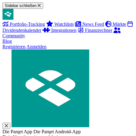
Sidebar schließen
Portfolio-Tracking
Watchlists
News Feed
Märkte
Dividendenkalender
Integrationen
Finanzrechner
Community
Blog
Registrieren
Anmelden
Die Parqet App
Die Parqet Android-App