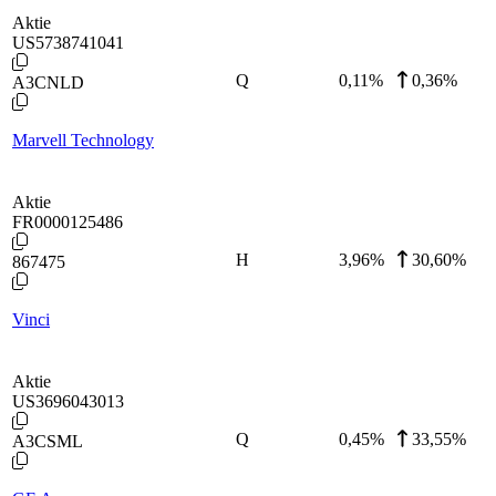
Aktie
US5738741041
Q
0,11
%
0,36%
A3CNLD
Marvell Technology
Aktie
FR0000125486
H
3,96
%
30,60%
867475
Vinci
Aktie
US3696043013
Q
0,45
%
33,55%
A3CSML