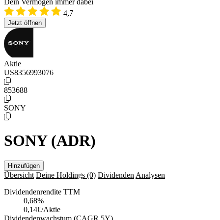
Dein Vermögen immer dabei
4,7
Jetzt öffnen
Aktie
US8356993076
853688
SONY
SONY (ADR)
Hinzufügen
Übersicht
Deine Holdings
(0)
Dividenden
Analysen
Dividendenrendite TTM
0,68
%
0,14€/Aktie
Dividendenwachstum (CAGR 5Y)