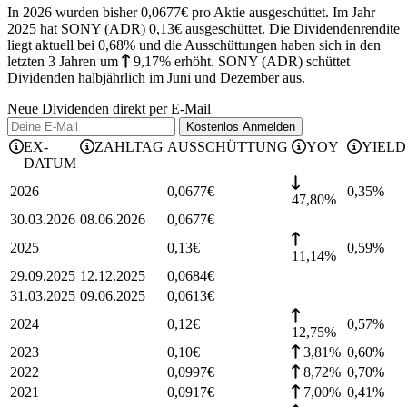
In 2026 wurden bisher 0,0677€ pro Aktie ausgeschüttet. Im Jahr
2025 hat SONY (ADR) 0,13€ ausgeschüttet.
Die Dividendenrendite
liegt aktuell bei 0,68% und die
Ausschüttungen haben sich in den
letzten 3 Jahren
um
9,17%
erhöht
.
SONY (ADR) schüttet
Dividenden halbjährlich im Juni und Dezember aus.
Neue Dividenden direkt per E-Mail
Kostenlos
Anmelden
EX-
ZAHLTAG
AUSSCHÜTTUNG
YOY
YIELD
DATUM
2026
0,0677
€
0,35
%
47,80%
30.03.2026
08.06.2026
0,0677
€
2025
0,13
€
0,59
%
11,14%
29.09.2025
12.12.2025
0,0684
€
31.03.2025
09.06.2025
0,0613
€
2024
0,12
€
0,57
%
12,75%
2023
0,10
€
3,81%
0,60
%
2022
0,0997
€
8,72%
0,70
%
2021
0,0917
€
7,00%
0,41
%