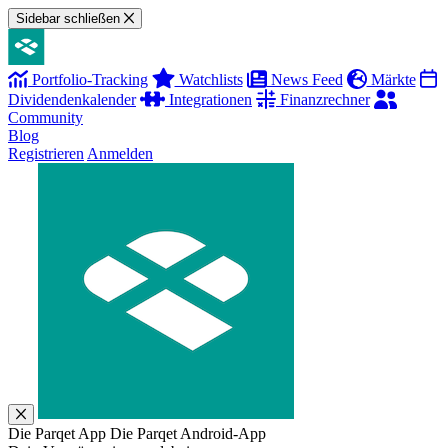
Sidebar schließen
Portfolio-Tracking
Watchlists
News Feed
Märkte
Dividendenkalender
Integrationen
Finanzrechner
Community
Blog
Registrieren
Anmelden
Die Parqet App
Die Parqet Android-App