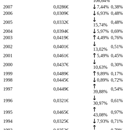
106,64%
2007
0,0286
€
7,44%
0,38
%
2006
0,0309
€
6,93%
0,48
%
2005
0,0332
€
0,48
%
15,74%
2004
0,0394
€
5,97%
0,69
%
2003
0,0419
€
4,49%
0,76
%
2002
0,0401
€
0,51
%
13,02%
2001
0,0461
€
5,49%
0,45
%
2000
0,0437
€
0,30
%
10,63%
1999
0,0489
€
9,89%
0,17
%
1998
0,0445
€
0,89%
0,72
%
1997
0,0449
€
0,54
%
39,88%
1996
0,0321
€
0,61
%
30,97%
1995
0,0465
€
0,97
%
43,08%
1994
0,0325
€
7,93%
0,71
%