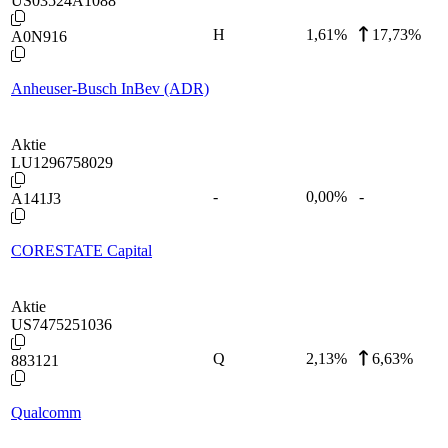
US03524A1088
H
1,61
%
17,73%
A0N916
Anheuser-Busch InBev (ADR)
Aktie
LU1296758029
-
0,00
%
-
A141J3
CORESTATE Capital
Aktie
US7475251036
Q
2,13
%
6,63%
883121
Qualcomm