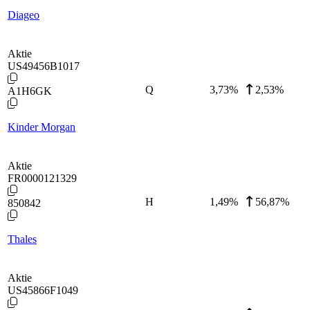
Diageo
Aktie
US49456B1017
Q
3,73
%
2,53%
A1H6GK
Kinder Morgan
Aktie
FR0000121329
H
1,49
%
56,87%
850842
Thales
Aktie
US45866F1049