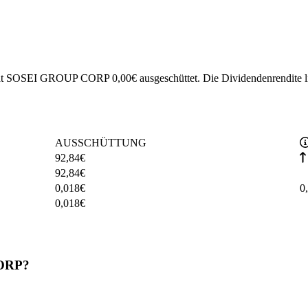
5 hat SOSEI GROUP CORP 0,00€ ausgeschüttet.
Die Dividendenrendite li
AUSSCHÜTTUNG
92,84
€
92,84
€
0,018
€
0
0,018
€
CORP?