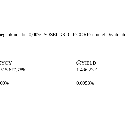
egt aktuell bei 0,00%.
SOSEI GROUP CORP schüttet Dividenden
YOY
YIELD
515.677,78%
1.486,23
%
,00%
0,0953
%