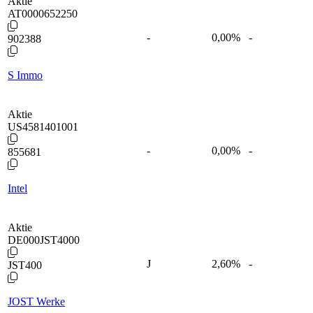
Aktie
AT0000652250
-
0,00
%
-
902388
S Immo
Aktie
US4581401001
-
0,00
%
-
855681
Intel
Aktie
DE000JST4000
J
2,60
%
-
JST400
JOST Werke