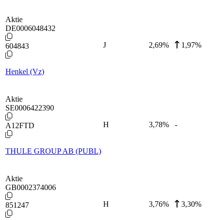
Aktie
DE0006048432
J
2,69
%
1,97%
604843
Henkel (Vz)
Aktie
SE0006422390
H
3,78
%
-
A12FTD
THULE GROUP AB (PUBL)
Aktie
GB0002374006
H
3,76
%
3,30%
851247