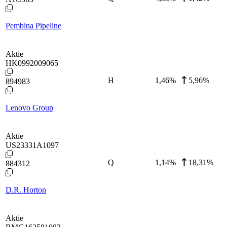
Pembina Pipeline
Aktie
HK0992009065
H
1,46
%
5,96%
894983
Lenovo Group
Aktie
US23331A1097
Q
1,14
%
18,31%
884312
D.R. Horton
Aktie