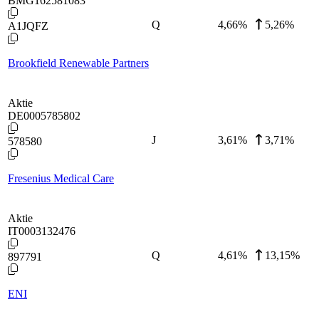
BMG162581083
Q
4,66
%
5,26%
A1JQFZ
Brookfield Renewable Partners
Aktie
DE0005785802
J
3,61
%
3,71%
578580
Fresenius Medical Care
Aktie
IT0003132476
Q
4,61
%
13,15%
897791
ENI