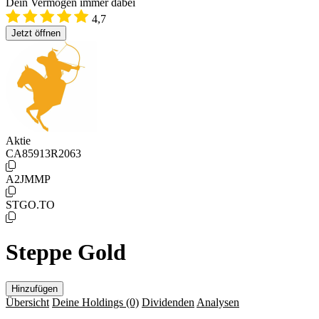
Dein Vermögen immer dabei
4,7
Jetzt öffnen
Aktie
CA85913R2063
A2JMMP
STGO.TO
Steppe Gold
Hinzufügen
Übersicht
Deine Holdings
(0)
Dividenden
Analysen