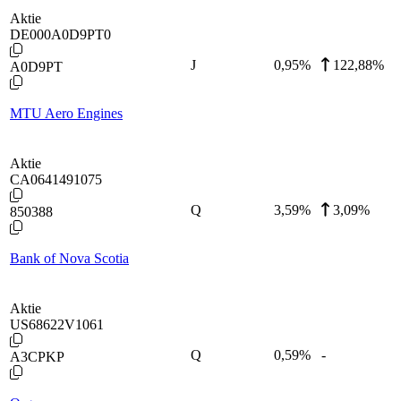
Aktie
DE000A0D9PT0
J
0,95
%
122,88%
A0D9PT
MTU Aero Engines
Aktie
CA0641491075
Q
3,59
%
3,09%
850388
Bank of Nova Scotia
Aktie
US68622V1061
Q
0,59
%
-
A3CPKP