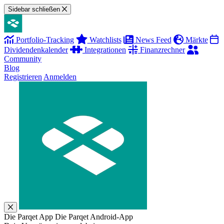
Sidebar schließen
Portfolio-Tracking
Watchlists
News Feed
Märkte
Dividendenkalender
Integrationen
Finanzrechner
Community
Blog
Registrieren
Anmelden
Die Parqet App
Die Parqet Android-App