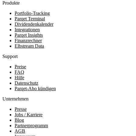
Produkte
Portfolio-Tracking
Parqet Terminal
Dividendenkalender
Integrationen
Parqet Insights
Finanzrechner
Elbstream Data
Support
Preise
FAQ
Hilfe
Datenschutz
Parqet-Abo kündigen
Unternehmen
Presse
Jobs / Karriere
Blog
Partnerprogramm
AGB