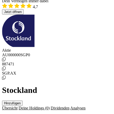
Dein Vermögen immer dabei
4,7
Jetzt öffnen
Aktie
AU000000SGP0
887471
SGP.AX
Stockland
Hinzufügen
Übersicht
Deine Holdings
(0)
Dividenden
Analysen