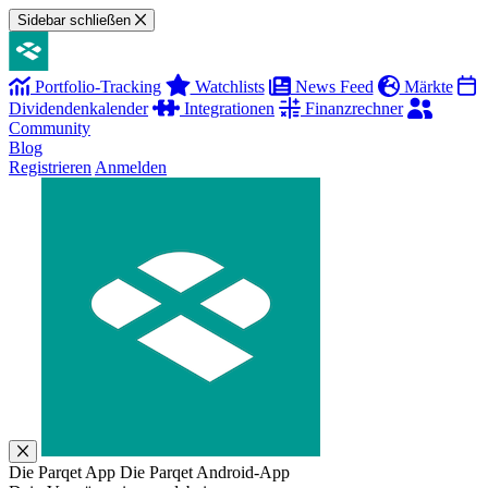
Sidebar schließen
Portfolio-Tracking
Watchlists
News Feed
Märkte
Dividendenkalender
Integrationen
Finanzrechner
Community
Blog
Registrieren
Anmelden
Die Parqet App
Die Parqet Android-App