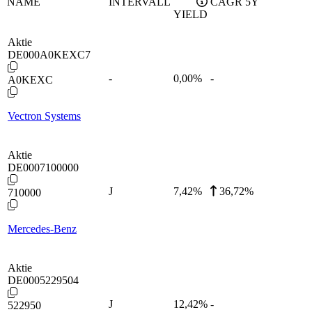
NAME
INTERVALL
CAGR 5Y
YIELD
Aktie
DE000A0KEXC7
-
0,00
%
-
A0KEXC
Vectron Systems
Aktie
DE0007100000
J
7,42
%
36,72%
710000
Mercedes-Benz
Aktie
DE0005229504
J
12,42
%
-
522950