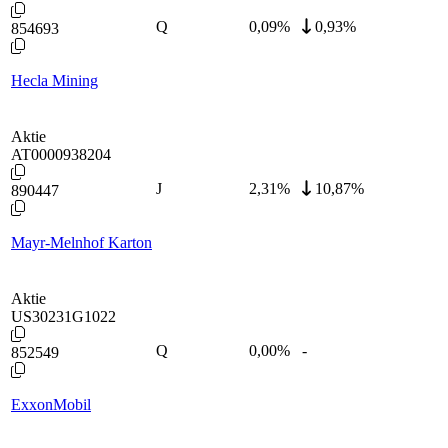
Q
0,09
%
0,93%
854693
Hecla Mining
Aktie
AT0000938204
J
2,31
%
10,87%
890447
Mayr-Melnhof Karton
Aktie
US30231G1022
Q
0,00
%
-
852549
ExxonMobil