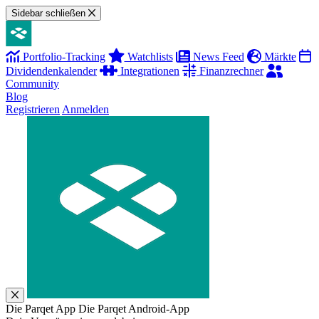
Sidebar schließen
Portfolio-Tracking
Watchlists
News Feed
Märkte
Dividendenkalender
Integrationen
Finanzrechner
Community
Blog
Registrieren
Anmelden
Die Parqet App
Die Parqet Android-App