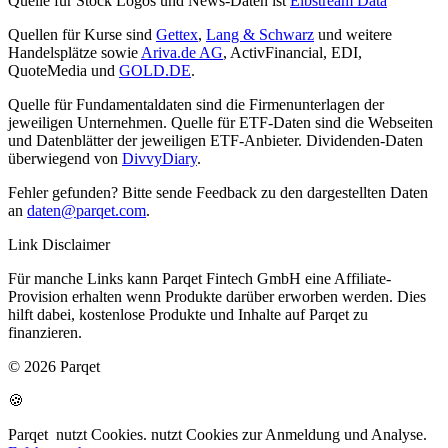
Quelle für Stock Logos und News-Daten ist
Elbstream Data
Quellen für Kurse sind
Gettex
,
Lang & Schwarz
und weitere
Handelsplätze sowie
Ariva.de AG
, ActivFinancial, EDI,
QuoteMedia und
GOLD.DE
.
Quelle für Fundamentaldaten sind die Firmenunterlagen der
jeweiligen Unternehmen. Quelle für ETF-Daten sind die Webseiten
und Datenblätter der jeweiligen ETF-Anbieter. Dividenden-Daten
überwiegend von
DivvyDiary
.
Fehler gefunden? Bitte sende Feedback zu den dargestellten Daten
an
daten@parqet.com
.
Link Disclaimer
Für manche Links kann Parqet Fintech GmbH eine Affiliate-
Provision erhalten wenn Produkte darüber erworben werden. Dies
hilft dabei, kostenlose Produkte und Inhalte auf Parqet zu
finanzieren.
© 2026 Parqet
🍪
Parqet
nutzt Cookies.
nutzt Cookies zur Anmeldung und Analyse.