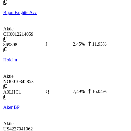
Bijou Brigitte Acc
Aktie
CH0012214059
J
2,45
%
11,93%
869898
Holcim
Aktie
NO0010345853
Q
7,49
%
16,04%
A0LHC1
Aker BP
Aktie
US4227041062