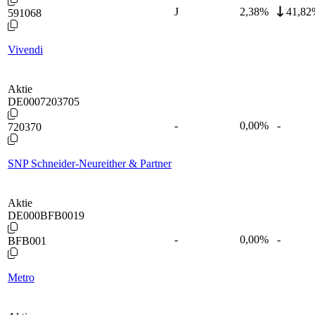
J
2,38
%
41,82
591068
Vivendi
Aktie
DE0007203705
-
0,00
%
-
720370
SNP Schneider-Neureither & Partner
Aktie
DE000BFB0019
-
0,00
%
-
BFB001
Metro