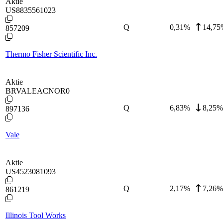
Aktie
US8835561023
Q
0,31
%
14,75
857209
Thermo Fisher Scientific Inc.
Aktie
BRVALEACNOR0
Q
6,83
%
8,25%
897136
Vale
Aktie
US4523081093
Q
2,17
%
7,26%
861219
Illinois Tool Works