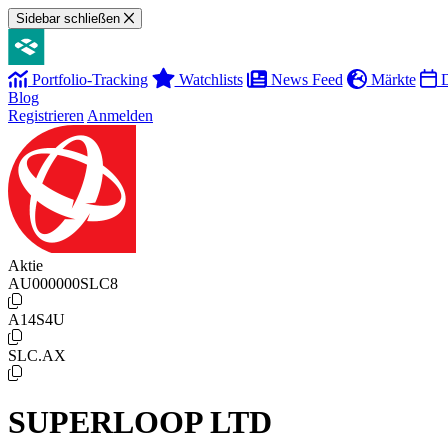
Sidebar schließen
Portfolio-Tracking
Watchlists
News Feed
Märkte
D
Blog
Registrieren
Anmelden
Aktie
AU000000SLC8
A14S4U
SLC.AX
SUPERLOOP LTD