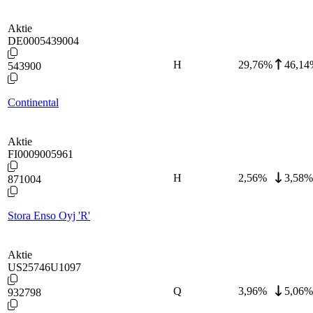
Aktie
DE0005439004
H
29,76
%
46,14
543900
Continental
Aktie
FI0009005961
H
2,56
%
3,58%
871004
Stora Enso Oyj 'R'
Aktie
US25746U1097
Q
3,96
%
5,06%
932798