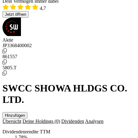
Dein Vermögen immer dabei
4,7
Jetzt öffnen
Aktie
JP3368400002
861557
5805.T
SWCC SHOWA HLDGS CO.
LTD.
Hinzufügen
Übersicht
Deine Holdings
(0)
Dividenden
Analysen
Dividendenrendite TTM
1,78
%