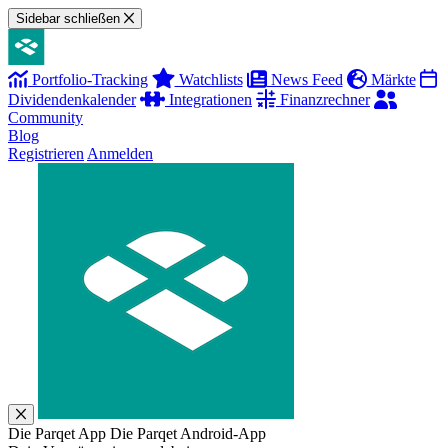
Sidebar schließen
Portfolio-Tracking
Watchlists
News Feed
Märkte
Dividendenkalender
Integrationen
Finanzrechner
Community
Blog
Registrieren
Anmelden
Die Parqet App
Die Parqet Android-App