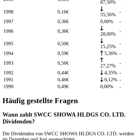
87,50%
1998
0,16
€
-
55,56%
1997
0,36
€
0,00%
-
1996
0,36
€
-
28,00%
1995
0,50
€
-
15,25%
1994
0,59
€
5,36%
-
1993
0,56
€
-
27,27%
1992
0,44
€
4,35%
-
1991
0,46
€
6,12%
-
1990
0,49
€
0,00%
-
Häufig gestellte Fragen
Wann zahlt SWCC SHOWA HLDGS CO. LTD.
Dividenden?
Die Dividenden von SWCC SHOWA HLDGS CO. LTD. werden
im Dezember und Juni ausgeschüttet.