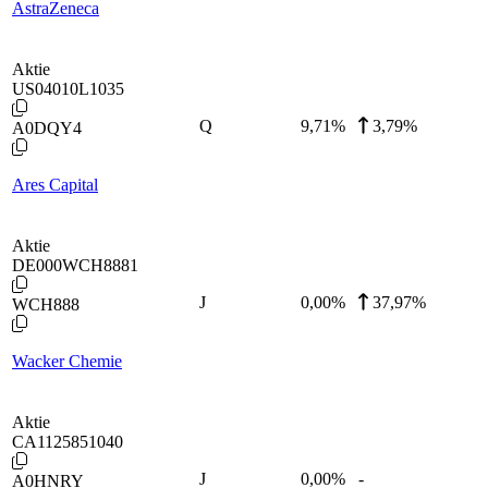
AstraZeneca
Aktie
US04010L1035
Q
9,71
%
3,79%
A0DQY4
Ares Capital
Aktie
DE000WCH8881
J
0,00
%
37,97%
WCH888
Wacker Chemie
Aktie
CA1125851040
J
0,00
%
-
A0HNRY