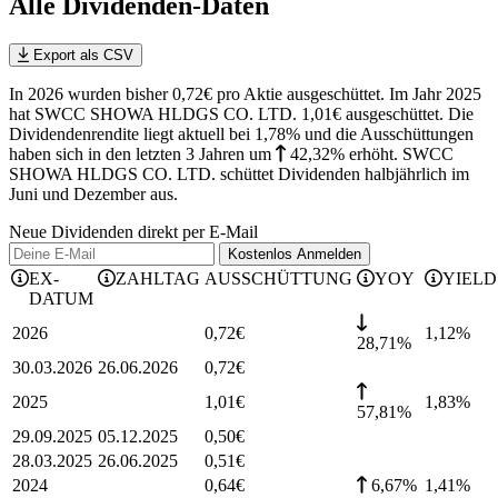
Alle Dividenden-Daten
Export als CSV
In 2026 wurden bisher 0,72€ pro Aktie ausgeschüttet. Im Jahr 2025
hat SWCC SHOWA HLDGS CO. LTD. 1,01€ ausgeschüttet.
Die
Dividendenrendite liegt aktuell bei 1,78% und die
Ausschüttungen
haben sich in den letzten 3 Jahren
um
42,32%
erhöht
.
SWCC
SHOWA HLDGS CO. LTD. schüttet Dividenden halbjährlich im
Juni und Dezember aus.
Neue Dividenden direkt per E-Mail
Kostenlos
Anmelden
EX-
ZAHLTAG
AUSSCHÜTTUNG
YOY
YIELD
DATUM
2026
0,72
€
1,12
%
28,71%
30.03.2026
26.06.2026
0,72
€
2025
1,01
€
1,83
%
57,81%
29.09.2025
05.12.2025
0,50
€
28.03.2025
26.06.2025
0,51
€
2024
0,64
€
6,67%
1,41
%