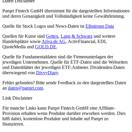
Daten Disclaimer
Parqet Fintech GmbH übernimmt für die dargestellten Informationen
und deren Genauigkeit und Vollständigkeit keine Gewährleistung.
Quelle für Stock Logos und News-Daten ist
Elbstream Data
Quellen für Kurse sind
Gettex
,
Lang & Schwarz
und weitere
Handelsplätze sowie
Ariva.de AG
, ActivFinancial, EDI,
QuoteMedia und
GOLD.DE
.
Quelle für Fundamentaldaten sind die Firmenunterlagen der
jeweiligen Unternehmen. Quelle für ETF-Daten sind die Webseiten
und Datenblätter der jeweiligen ETF-Anbieter. Dividenden-Daten
überwiegend von
DivvyDiary
.
Fehler gefunden? Bitte sende Feedback zu den dargestellten Daten
an
daten@parqet.com
.
Link Disclaimer
Für manche Links kann Parqet Fintech GmbH eine Affiliate-
Provision erhalten wenn Produkte darüber erworben werden. Dies
hilft dabei, kostenlose Produkte und Inhalte auf Parqet zu
finanzieren.