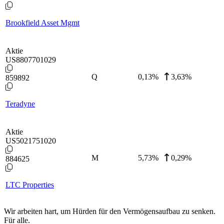
Brookfield Asset Mgmt
Aktie
US8807701029
Q
0,13
%
3,63%
859892
Teradyne
Aktie
US5021751020
M
5,73
%
0,29%
884625
LTC Properties
Wir arbeiten hart, um Hürden für den Vermögensaufbau zu senken.
Für alle.