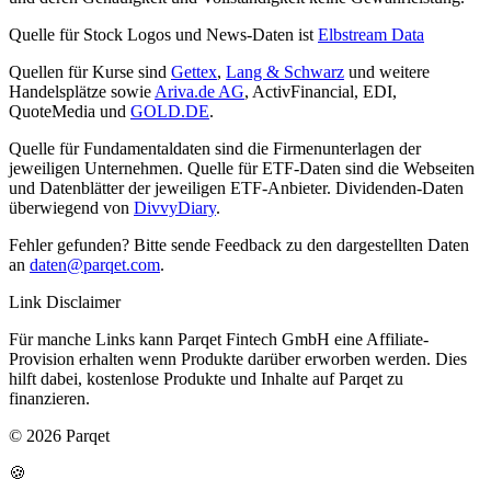
Quelle für Stock Logos und News-Daten ist
Elbstream Data
Quellen für Kurse sind
Gettex
,
Lang & Schwarz
und weitere
Handelsplätze sowie
Ariva.de AG
, ActivFinancial, EDI,
QuoteMedia und
GOLD.DE
.
Quelle für Fundamentaldaten sind die Firmenunterlagen der
jeweiligen Unternehmen. Quelle für ETF-Daten sind die Webseiten
und Datenblätter der jeweiligen ETF-Anbieter. Dividenden-Daten
überwiegend von
DivvyDiary
.
Fehler gefunden? Bitte sende Feedback zu den dargestellten Daten
an
daten@parqet.com
.
Link Disclaimer
Für manche Links kann Parqet Fintech GmbH eine Affiliate-
Provision erhalten wenn Produkte darüber erworben werden. Dies
hilft dabei, kostenlose Produkte und Inhalte auf Parqet zu
finanzieren.
© 2026 Parqet
🍪