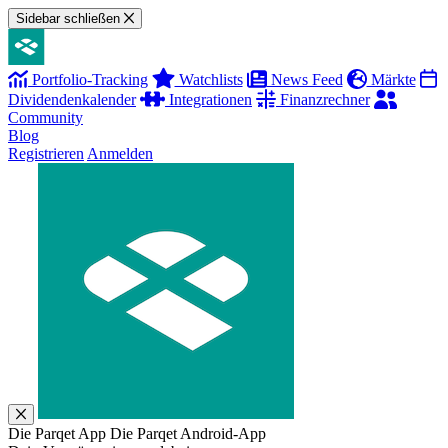
Sidebar schließen
Portfolio-Tracking
Watchlists
News Feed
Märkte
Dividendenkalender
Integrationen
Finanzrechner
Community
Blog
Registrieren
Anmelden
Die Parqet App
Die Parqet Android-App