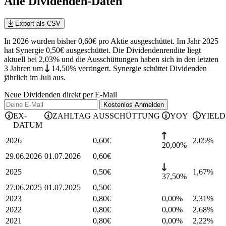
Alle Dividenden-Daten
Export als CSV
In 2026 wurden bisher 0,60€ pro Aktie ausgeschüttet. Im Jahr 2025
hat Synergie 0,50€ ausgeschüttet.
Die Dividendenrendite liegt
aktuell bei 2,03% und die
Ausschüttungen haben sich in den letzten
3 Jahren
um
14,50%
verringert
.
Synergie schüttet Dividenden
jährlich im Juli aus.
Neue Dividenden direkt per E-Mail
Kostenlos
Anmelden
EX-
ZAHLTAG
AUSSCHÜTTUNG
YOY
YIELD
DATUM
2026
0,60
€
2,05
%
20,00%
29.06.2026
01.07.2026
0,60
€
2025
0,50
€
1,67
%
37,50%
27.06.2025
01.07.2025
0,50
€
2023
0,80
€
0,00%
2,31
%
2022
0,80
€
0,00%
2,68
%
2021
0,80
€
0,00%
2,22
%