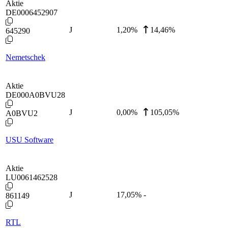
Aktie
DE0006452907
J
1,20
%
14,46%
645290
Nemetschek
Aktie
DE000A0BVU28
J
0,00
%
105,05%
A0BVU2
USU Software
Aktie
LU0061462528
J
17,05
%
-
861149
RTL