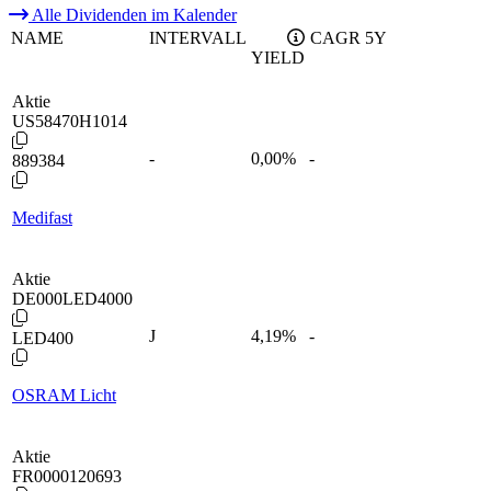
Alle Dividenden im Kalender
NAME
INTERVALL
CAGR 5Y
YIELD
Aktie
US58470H1014
-
0,00
%
-
889384
Medifast
Aktie
DE000LED4000
J
4,19
%
-
LED400
OSRAM Licht
Aktie
FR0000120693