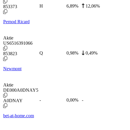
H
6,89
%
12,06%
853373
Pernod Ricard
Aktie
US6516391066
Q
0,98
%
0,49%
853823
Newmont
Aktie
DE000A0DNAY5
-
0,00
%
-
A0DNAY
bet-at-home.com