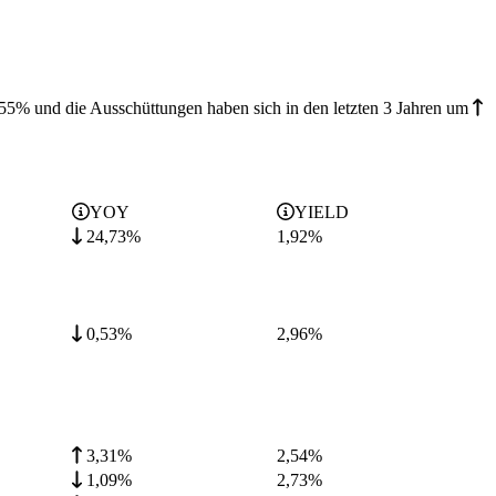
2,55% und die
Ausschüttungen haben sich in den letzten 3 Jahren
um
YOY
YIELD
24,73%
1,92
%
0,53%
2,96
%
3,31%
2,54
%
1,09%
2,73
%