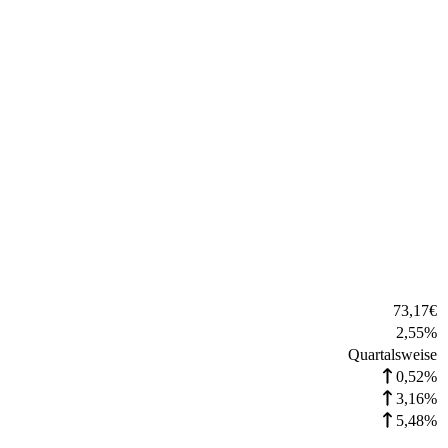
73,17
€
2,55
%
Quartalsweise
0,52%
3,16%
5,48%