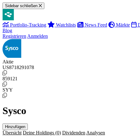
Sidebar schließen
Portfolio-Tracking
Watchlists
News Feed
Märkte
D
Blog
Registrieren
Anmelden
Aktie
US8718291078
859121
SYY
Sysco
Hinzufügen
Übersicht
Deine Holdings
(0)
Dividenden
Analysen