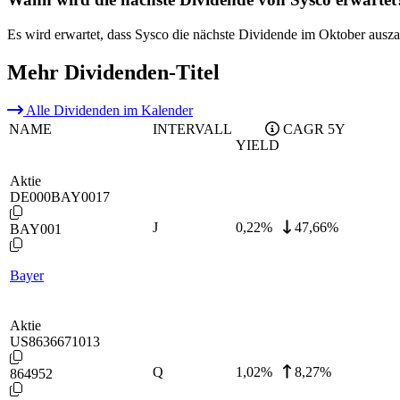
Es wird erwartet, dass Sysco die nächste Dividende im Oktober ausza
Mehr Dividenden-Titel
Alle Dividenden im Kalender
NAME
INTERVALL
CAGR 5Y
YIELD
Aktie
DE000BAY0017
J
0,22
%
47,66%
BAY001
Bayer
Aktie
US8636671013
Q
1,02
%
8,27%
864952