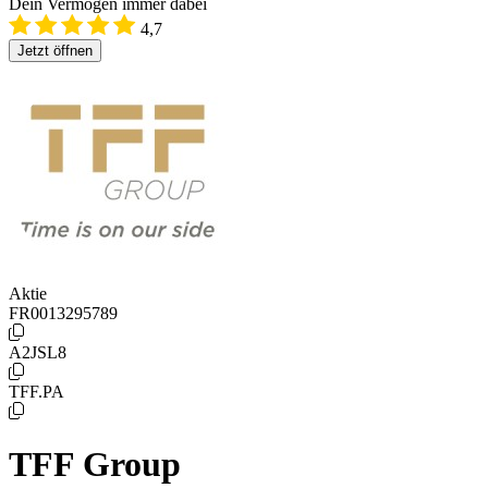
Dein Vermögen immer dabei
4,7
Jetzt öffnen
Aktie
FR0013295789
A2JSL8
TFF.PA
TFF Group