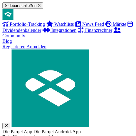
Sidebar schließen
Portfolio-Tracking
Watchlists
News Feed
Märkte
Dividendenkalender
Integrationen
Finanzrechner
Community
Blog
Registrieren
Anmelden
Die Parqet App
Die Parqet Android-App