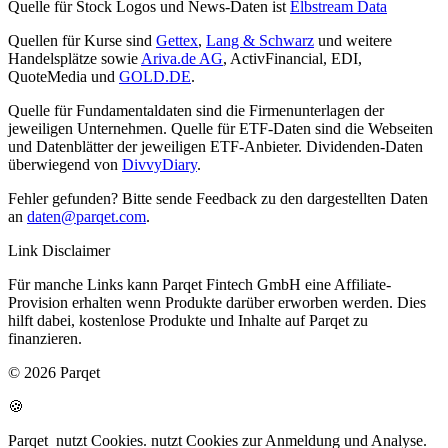
Quelle für Stock Logos und News-Daten ist
Elbstream Data
Quellen für Kurse sind
Gettex
,
Lang & Schwarz
und weitere
Handelsplätze sowie
Ariva.de AG
, ActivFinancial, EDI,
QuoteMedia und
GOLD.DE
.
Quelle für Fundamentaldaten sind die Firmenunterlagen der
jeweiligen Unternehmen. Quelle für ETF-Daten sind die Webseiten
und Datenblätter der jeweiligen ETF-Anbieter. Dividenden-Daten
überwiegend von
DivvyDiary
.
Fehler gefunden? Bitte sende Feedback zu den dargestellten Daten
an
daten@parqet.com
.
Link Disclaimer
Für manche Links kann Parqet Fintech GmbH eine Affiliate-
Provision erhalten wenn Produkte darüber erworben werden. Dies
hilft dabei, kostenlose Produkte und Inhalte auf Parqet zu
finanzieren.
© 2026 Parqet
🍪
Parqet
nutzt Cookies.
nutzt Cookies zur Anmeldung und Analyse.