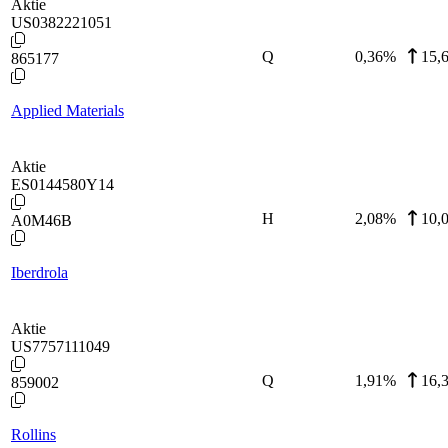
Aktie
US0382221051
Q
0,36
%
15,
865177
Applied Materials
Aktie
ES0144580Y14
H
2,08
%
10,
A0M46B
Iberdrola
Aktie
US7757111049
Q
1,91
%
16,
859002
Rollins