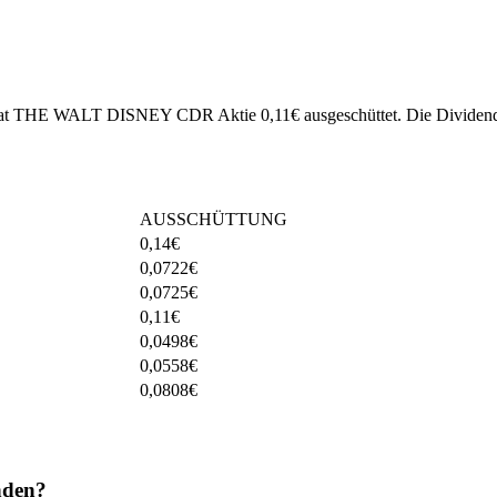
25 hat THE WALT DISNEY CDR Aktie 0,11€ ausgeschüttet.
Die Dividend
AUSSCHÜTTUNG
0,14
€
0,0722
€
0,0725
€
0,11
€
0,0498
€
0,0558
€
0,0808
€
nden?