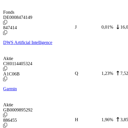
Fonds
DE0008474149
J
0,01
%
16,
847414
DWS Artificial Intelligence
Aktie
CH0114405324
Q
1,23
%
7,5
A1C06B
Garmin
Aktie
GB0009895292
H
1,96
%
3,8
886455