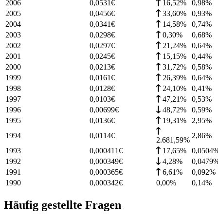
2006
0,0531
€
16,52%
0,98
%
2005
0,0456
€
33,60%
0,93
%
2004
0,0341
€
14,58%
0,74
%
2003
0,0298
€
0,30%
0,68
%
2002
0,0297
€
21,24%
0,64
%
2001
0,0245
€
15,15%
0,44
%
2000
0,0213
€
31,72%
0,58
%
1999
0,0161
€
26,39%
0,64
%
1998
0,0128
€
24,10%
0,41
%
1997
0,0103
€
47,21%
0,53
%
1996
0,00699
€
48,72%
0,59
%
1995
0,0136
€
19,31%
2,95
%
1994
0,0114
€
2,86
%
2.681,59%
1993
0,000411
€
17,65%
0,0504
1992
0,000349
€
4,28%
0,0479
1991
0,000365
€
6,61%
0,092
%
1990
0,000342
€
0,00%
0,14
%
Häufig gestellte Fragen