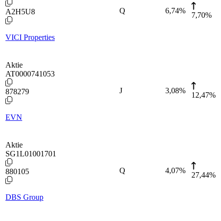
Q
6,74
%
A2H5U8
7,70%
VICI Properties
Aktie
AT0000741053
J
3,08
%
878279
12,47%
EVN
Aktie
SG1L01001701
Q
4,07
%
880105
27,44%
DBS Group