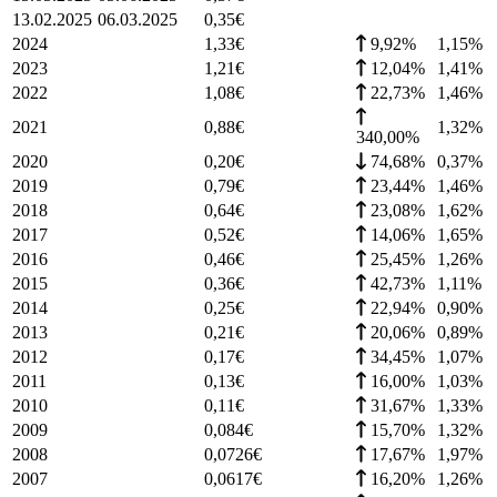
13.02.2025
06.03.2025
0,35
€
2024
1,33
€
9,92%
1,15
%
2023
1,21
€
12,04%
1,41
%
2022
1,08
€
22,73%
1,46
%
2021
0,88
€
1,32
%
340,00%
2020
0,20
€
74,68%
0,37
%
2019
0,79
€
23,44%
1,46
%
2018
0,64
€
23,08%
1,62
%
2017
0,52
€
14,06%
1,65
%
2016
0,46
€
25,45%
1,26
%
2015
0,36
€
42,73%
1,11
%
2014
0,25
€
22,94%
0,90
%
2013
0,21
€
20,06%
0,89
%
2012
0,17
€
34,45%
1,07
%
2011
0,13
€
16,00%
1,03
%
2010
0,11
€
31,67%
1,33
%
2009
0,084
€
15,70%
1,32
%
2008
0,0726
€
17,67%
1,97
%
2007
0,0617
€
16,20%
1,26
%