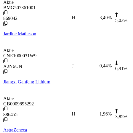
Aktie
BMG507361001
H
3,49
%
869042
5,03%
Jardine Matheson
Aktie
CNE1000031W9
J
0,44
%
A2N6UN
6,91%
Jiangxi Ganfeng Lithium
Aktie
GB0009895292
H
1,96
%
886455
3,85%
AstraZeneca