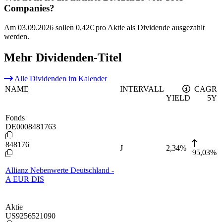
Companies?
Am 03.09.2026 sollen 0,42€ pro Aktie als Dividende ausgezahlt
werden.
Mehr Dividenden-Titel
Alle Dividenden im Kalender
NAME
INTERVALL
CAGR
YIELD
5Y
Fonds
DE0008481763
848176
J
2,34
%
95,03%
Allianz Nebenwerte Deutschland -
A EUR DIS
Aktie
US9256521090