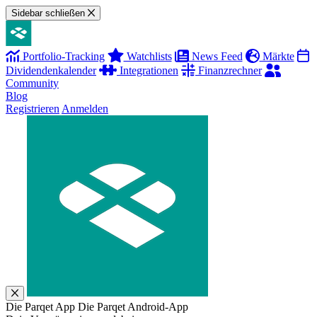
Sidebar schließen
Portfolio-Tracking
Watchlists
News Feed
Märkte
Dividendenkalender
Integrationen
Finanzrechner
Community
Blog
Registrieren
Anmelden
Die Parqet App
Die Parqet Android-App