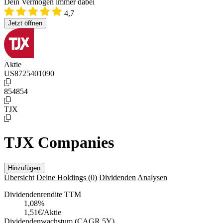
Dein Vermögen immer dabei
4,7
Jetzt öffnen
Aktie
US8725401090
854854
TJX
TJX Companies
Hinzufügen
Übersicht
Deine Holdings
(0)
Dividenden
Analysen
Dividendenrendite TTM
1,08
%
1,51€/Aktie
Dividendenwachstum (CAGR 5Y)