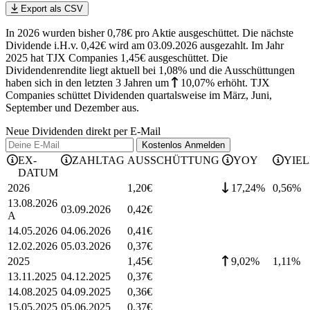
Export als CSV
In 2026 wurden bisher 0,78€ pro Aktie ausgeschüttet. Die nächste
Dividende i.H.v. 0,42€ wird am 03.09.2026 ausgezahlt. Im Jahr
2025 hat TJX Companies 1,45€ ausgeschüttet.
Die
Dividendenrendite liegt aktuell bei 1,08% und die
Ausschüttungen
haben sich in den letzten 3 Jahren
um
10,07%
erhöht
.
TJX
Companies schüttet Dividenden quartalsweise im März, Juni,
September und Dezember aus.
Neue Dividenden direkt per E-Mail
Kostenlos
Anmelden
EX-
ZAHLTAG
AUSSCHÜTTUNG
YOY
YIE
DATUM
2026
1,20
€
17,24%
0,56
%
13.08.2026
03.09.2026
0,42
€
A
14.05.2026
04.06.2026
0,41
€
12.02.2026
05.03.2026
0,37
€
2025
1,45
€
9,02%
1,11
%
13.11.2025
04.12.2025
0,37
€
14.08.2025
04.09.2025
0,36
€
15.05.2025
05.06.2025
0,37
€