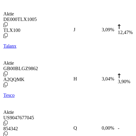
Aktie
DE000TLX1005
J
3,09
%
TLX100
12,47%
Talanx
Aktie
GB00BLGZ9862
H
3,04
%
A2QQMK
3,90%
Tesco
Aktie
US9047677045
Q
0,00
%
-
854342