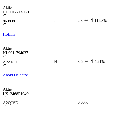
Aktie
CH0012214059
J
2,39
%
11,93%
869898
Holcim
Aktie
NL0011794037
H
3,64
%
4,21%
A2ANT0
Ahold Delhaize
Aktie
US12468P1049
-
0,00
%
-
A2QJVE