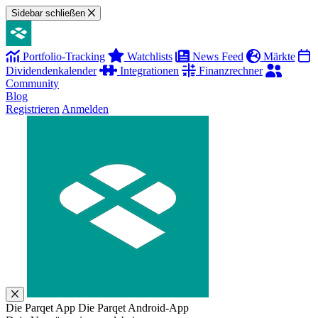
Sidebar schließen
Portfolio-Tracking
Watchlists
News Feed
Märkte
Dividendenkalender
Integrationen
Finanzrechner
Community
Blog
Registrieren
Anmelden
Die Parqet App
Die Parqet Android-App