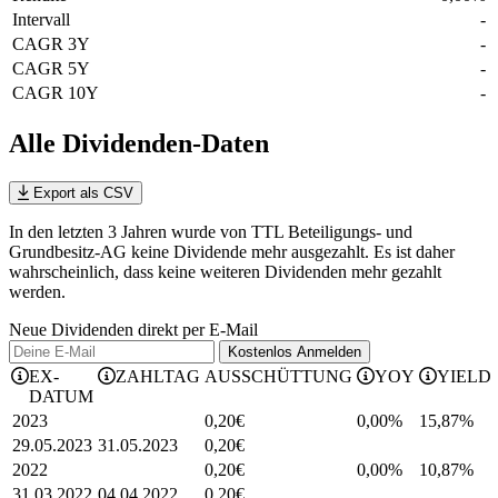
Intervall
-
CAGR 3Y
-
CAGR 5Y
-
CAGR 10Y
-
Alle Dividenden-Daten
Export als CSV
In den letzten 3 Jahren wurde von TTL Beteiligungs- und
Grundbesitz-AG keine Dividende mehr ausgezahlt. Es ist daher
wahrscheinlich, dass keine weiteren Dividenden mehr gezahlt
werden.
Neue Dividenden direkt per E-Mail
Kostenlos
Anmelden
EX-
ZAHLTAG
AUSSCHÜTTUNG
YOY
YIELD
DATUM
2023
0,20
€
0,00%
15,87
%
29.05.2023
31.05.2023
0,20
€
2022
0,20
€
0,00%
10,87
%
31.03.2022
04.04.2022
0,20
€