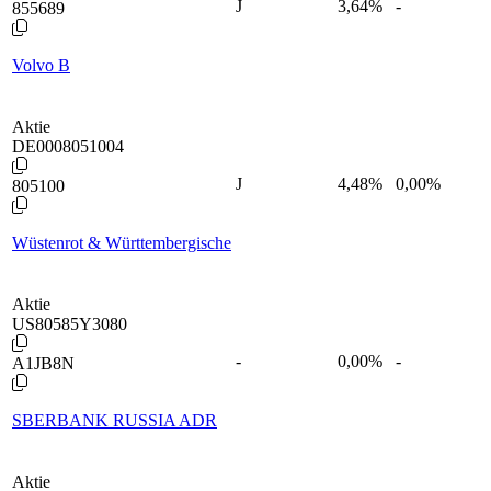
J
3,64
%
-
855689
Volvo B
Aktie
DE0008051004
J
4,48
%
0,00%
805100
Wüstenrot & Württembergische
Aktie
US80585Y3080
-
0,00
%
-
A1JB8N
SBERBANK RUSSIA ADR
Aktie