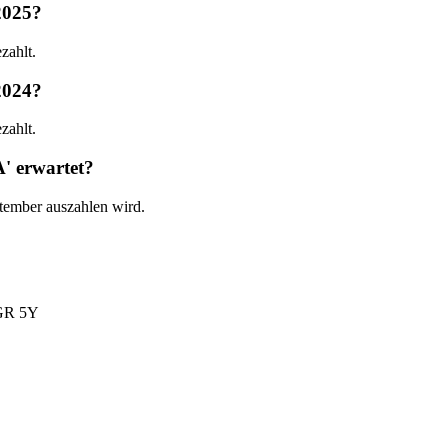
2025?
zahlt.
2024?
zahlt.
' erwartet?
ptember auszahlen wird.
R 5Y