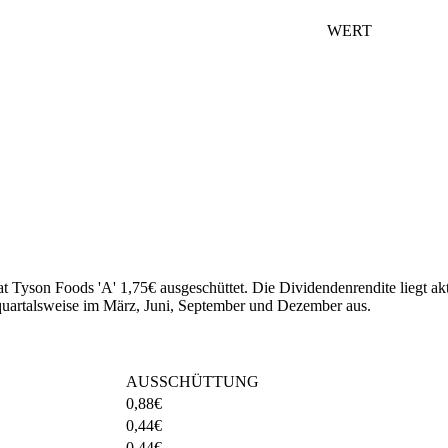
WERT
at Tyson Foods 'A' 1,75€ ausgeschüttet.
Die Dividendenrendite liegt ak
quartalsweise im März, Juni, September und Dezember aus.
AUSSCHÜTTUNG
0,88
€
0,44
€
0,44
€