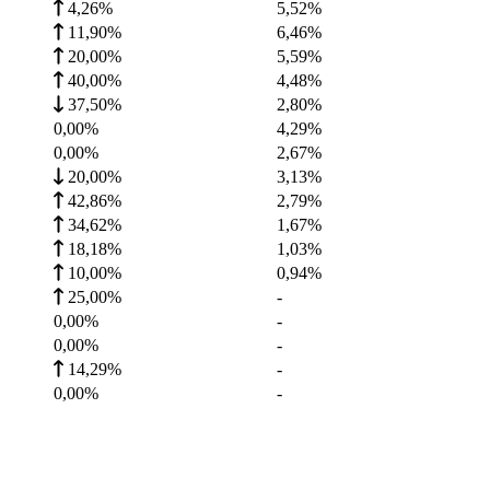
4,26%
5,52
%
11,90%
6,46
%
20,00%
5,59
%
40,00%
4,48
%
37,50%
2,80
%
0,00%
4,29
%
0,00%
2,67
%
20,00%
3,13
%
42,86%
2,79
%
34,62%
1,67
%
18,18%
1,03
%
10,00%
0,94
%
25,00%
-
0,00%
-
0,00%
-
14,29%
-
0,00%
-