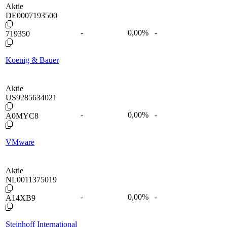
Aktie
DE0007193500
-
0,00
%
-
719350
Koenig & Bauer
Aktie
US9285634021
-
0,00
%
-
A0MYC8
VMware
Aktie
NL0011375019
-
0,00
%
-
A14XB9
Steinhoff International