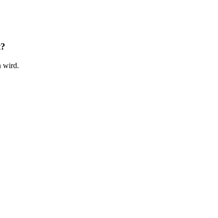
t?
n wird.