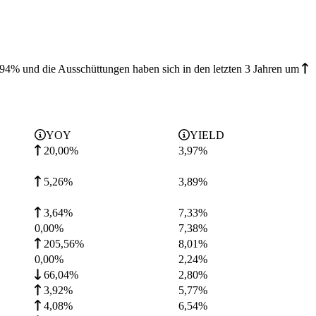
3,94% und die
Ausschüttungen haben sich in den letzten 3 Jahren
um
YOY
YIELD
20,00%
3,97
%
5,26%
3,89
%
3,64%
7,33
%
0,00%
7,38
%
205,56%
8,01
%
0,00%
2,24
%
66,04%
2,80
%
3,92%
5,77
%
4,08%
6,54
%