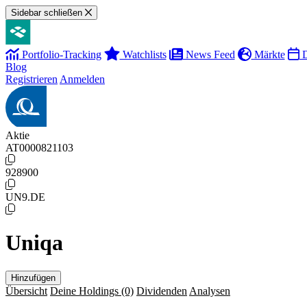
Sidebar schließen
Portfolio-Tracking
Watchlists
News Feed
Märkte
D
Blog
Registrieren
Anmelden
Aktie
AT0000821103
928900
UN9.DE
Uniqa
Hinzufügen
Übersicht
Deine Holdings
(0)
Dividenden
Analysen