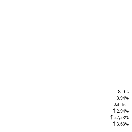
18,16
€
3,94
%
Jährlich
2,94%
27,23%
3,63%