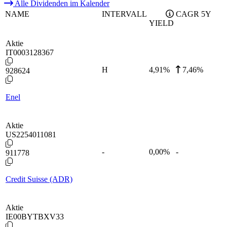
Alle Dividenden im Kalender
NAME
INTERVALL
CAGR 5Y
YIELD
Aktie
IT0003128367
H
4,91
%
7,46%
928624
Enel
Aktie
US2254011081
-
0,00
%
-
911778
Credit Suisse (ADR)
Aktie
IE00BYTBXV33