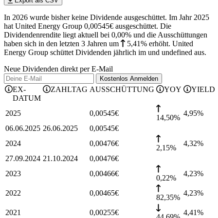
Export als CSV
In 2026 wurde bisher keine Dividende ausgeschüttet. Im Jahr 2025
hat United Energy Group 0,00545€ ausgeschüttet.
Die
Dividendenrendite liegt aktuell bei 0,00% und die
Ausschüttungen
haben sich in den letzten 3 Jahren
um
5,41%
erhöht
.
United
Energy Group schüttet Dividenden jährlich im und undefined aus.
Neue Dividenden direkt per E-Mail
Kostenlos
Anmelden
EX-
ZAHLTAG
AUSSCHÜTTUNG
YOY
YIELD
DATUM
2025
0,00545
€
4,95
%
14,50%
06.06.2025
26.06.2025
0,00545
€
2024
0,00476
€
4,32
%
2,15%
27.09.2024
21.10.2024
0,00476
€
2023
0,00466
€
4,23
%
0,22%
2022
0,00465
€
4,23
%
82,35%
2021
0,00255
€
4,41
%
44,69%