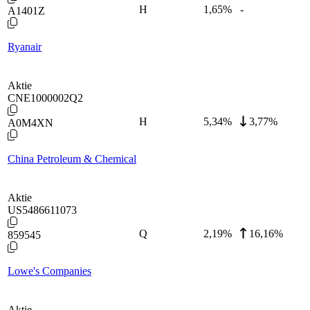
H
1,65
%
-
A1401Z
Ryanair
Aktie
CNE1000002Q2
H
5,34
%
3,77%
A0M4XN
China Petroleum & Chemical
Aktie
US5486611073
Q
2,19
%
16,16%
859545
Lowe's Companies
Aktie