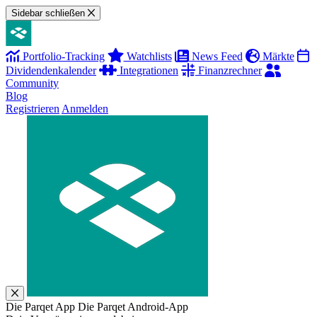
Sidebar schließen
Portfolio-Tracking
Watchlists
News Feed
Märkte
Dividendenkalender
Integrationen
Finanzrechner
Community
Blog
Registrieren
Anmelden
Die Parqet App
Die Parqet Android-App