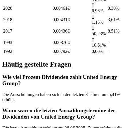
2020
0,00461
€
3,30
%
6,96%
2018
0,00431
€
3,61
%
1,15%
2017
0,00436
€
8,51
%
50,23%
1993
0,00876
€
-
10,61%
1992
0,00792
€
0,00%
-
Häufig gestellte Fragen
Wie viel Prozent Dividenden zahlt United Energy
Group?
Die Ausschüttungen haben sich in den letzten 3 Jahren um 5,41%
erhöht.
Wann waren die letzten Auszahlungstermine der
Dividenden von United Energy Group?
Die letzte Auszahlung erfolgte am 26.06.2025. Zuvor erfolgten die