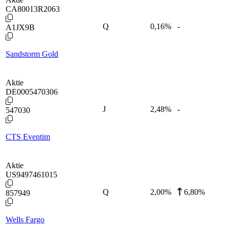
CA80013R2063
Q
0,16
%
-
A1JX9B
Sandstorm Gold
Aktie
DE0005470306
J
2,48
%
-
547030
CTS Eventim
Aktie
US9497461015
Q
2,00
%
6,80%
857949
Wells Fargo