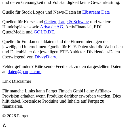
und deren Genauigkeit und Vollständigkeit keine Gewährleistung.
Quelle für Stock Logos und News-Daten ist
Elbstream Data
Quellen für Kurse sind
Gettex
,
Lang & Schwarz
und weitere
Handelsplätze sowie
Ariva.de AG
, ActivFinancial, EDI,
QuoteMedia und
GOLD.DE
.
Quelle für Fundamentaldaten sind die Firmenunterlagen der
jeweiligen Unternehmen. Quelle für ETF-Daten sind die Webseiten
und Datenblätter der jeweiligen ETF-Anbieter. Dividenden-Daten
überwiegend von
DivvyDiary
.
Fehler gefunden? Bitte sende Feedback zu den dargestellten Daten
an
daten@parqet.com
.
Link Disclaimer
Für manche Links kann Parqet Fintech GmbH eine Affiliate-
Provision erhalten wenn Produkte darüber erworben werden. Dies
hilft dabei, kostenlose Produkte und Inhalte auf Parqet zu
finanzieren.
© 2026 Parqet
🍪