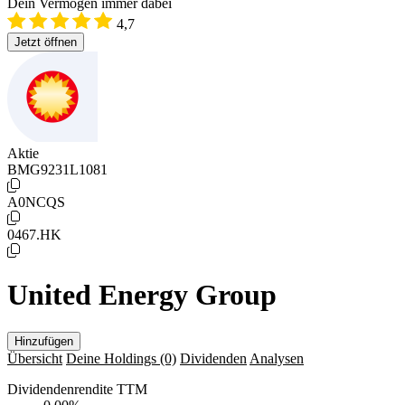
Dein Vermögen immer dabei
4,7
Jetzt öffnen
Aktie
BMG9231L1081
A0NCQS
0467.HK
United Energy Group
Hinzufügen
Übersicht
Deine Holdings
(0)
Dividenden
Analysen
Dividendenrendite TTM