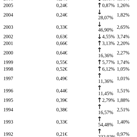
2005
0,24
€
0,87%
1,26
%
2004
0,24
€
1,82
%
28,07%
2003
0,33
€
2,65
%
46,90%
2002
0,63
€
4,55%
3,74
%
2001
0,66
€
3,13%
2,20
%
2000
0,64
€
2,27
%
16,36%
1999
0,55
€
5,77%
1,74
%
1998
0,52
€
6,12%
1,05
%
1997
0,49
€
1,01
%
11,36%
1996
0,44
€
1,51
%
11,45%
1995
0,39
€
2,79%
1,88
%
1994
0,38
€
2,51
%
16,57%
1993
0,33
€
1,40
%
54,48%
1992
0,21
€
0,97
%
332,92%