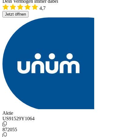
Dein Vermögen immer dabei
4,7
Jetzt öffnen
Aktie
US91529Y1064
872055