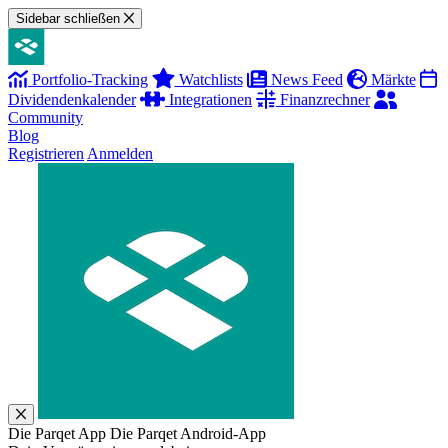
Sidebar schließen
Portfolio-Tracking
Watchlists
News Feed
Märkte
Dividendenkalender
Integrationen
Finanzrechner
Community
Blog
Registrieren
Anmelden
Die Parqet App
Die Parqet Android-App