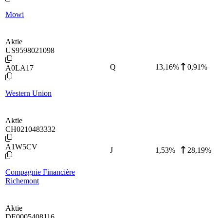
Mowi
Aktie
US9598021098
Q
13,16
%
0,91%
A0LA17
Western Union
Aktie
CH0210483332
A1W5CV
J
1,53
%
28,19%
Compagnie Financière
Richemont
Aktie
DE0005408116