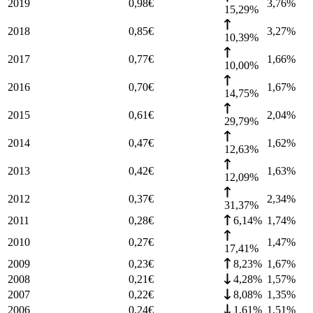
2019
0,98
€
3,76
%
15,29%
2018
0,85
€
3,27
%
10,39%
2017
0,77
€
1,66
%
10,00%
2016
0,70
€
1,67
%
14,75%
2015
0,61
€
2,04
%
29,79%
2014
0,47
€
1,62
%
12,63%
2013
0,42
€
1,63
%
12,09%
2012
0,37
€
2,34
%
31,37%
2011
0,28
€
6,14%
1,74
%
2010
0,27
€
1,47
%
17,41%
2009
0,23
€
8,23%
1,67
%
2008
0,21
€
4,28%
1,57
%
2007
0,22
€
8,08%
1,35
%
2006
0,24
€
1,61%
1,51
%