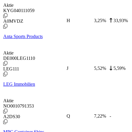
Aktie
KYG040111059
H
3,25
%
33,93%
A0MVDZ
Anta Sports Products
Aktie
DE000LEG1110
J
5,52
%
5,59%
LEG111
LEG Immobilien
Aktie
NO0010791353
Q
7,22
%
-
A2DS30
MPC Container Ships