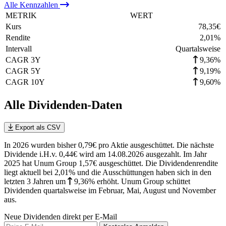
Alle
Kennzahlen
METRIK
WERT
Kurs
78,35
€
Rendite
2,01
%
Intervall
Quartalsweise
CAGR 3Y
9,36%
CAGR 5Y
9,19%
CAGR 10Y
9,60%
Alle Dividenden-Daten
Export als CSV
In 2026 wurden bisher 0,79€ pro Aktie ausgeschüttet. Die nächste
Dividende i.H.v. 0,44€ wird am 14.08.2026 ausgezahlt. Im Jahr
2025 hat Unum Group 1,57€ ausgeschüttet.
Die Dividendenrendite
liegt aktuell bei 2,01% und die
Ausschüttungen haben sich in den
letzten 3 Jahren
um
9,36%
erhöht
.
Unum Group schüttet
Dividenden quartalsweise im Februar, Mai, August und November
aus.
Neue Dividenden direkt per E-Mail