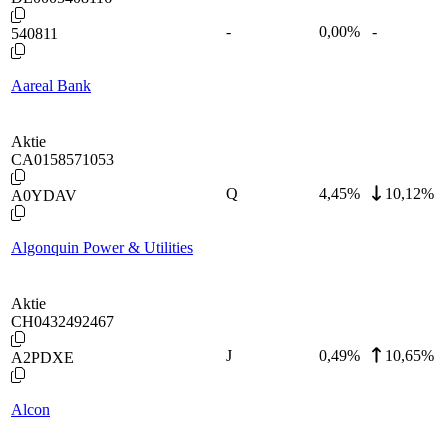
-
0,00
%
-
540811
Aareal Bank
Aktie
CA0158571053
Q
4,45
%
10,12%
A0YDAV
Algonquin Power & Utilities
Aktie
CH0432492467
J
0,49
%
10,65%
A2PDXE
Alcon