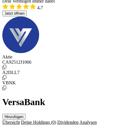
Dein Vermögen immer dabei
4,7
Jetzt öffnen
Aktie
CA92512J1066
A2DLL7
VBNK
VersaBank
Hinzufügen
Übersicht
Deine Holdings
(0)
Dividenden
Analysen