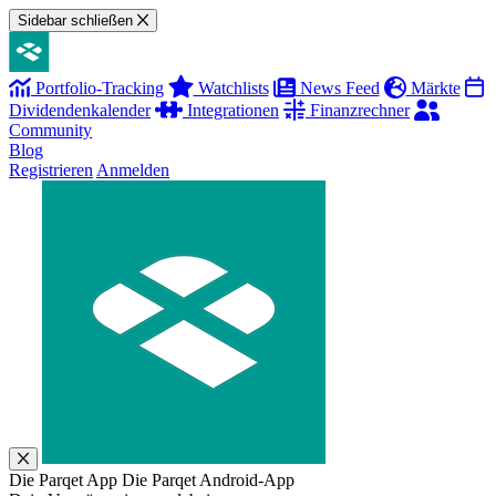
Sidebar schließen
Portfolio-Tracking
Watchlists
News Feed
Märkte
Dividendenkalender
Integrationen
Finanzrechner
Community
Blog
Registrieren
Anmelden
Die Parqet App
Die Parqet Android-App