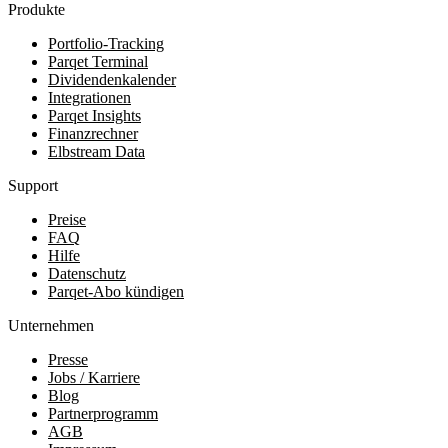
Produkte
Portfolio-Tracking
Parqet Terminal
Dividendenkalender
Integrationen
Parqet Insights
Finanzrechner
Elbstream Data
Support
Preise
FAQ
Hilfe
Datenschutz
Parqet-Abo kündigen
Unternehmen
Presse
Jobs / Karriere
Blog
Partnerprogramm
AGB