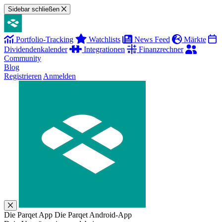
Sidebar schließen
Portfolio-Tracking
Watchlists
News Feed
Märkte
Dividendenkalender
Integrationen
Finanzrechner
Community
Blog
Registrieren
Anmelden
Die Parqet App
Die Parqet Android-App