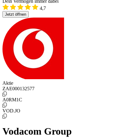
Dein Vermögen immer dabei
4,7
Jetzt öffnen
Aktie
ZAE000132577
A0RM1C
VOD.JO
Vodacom Group