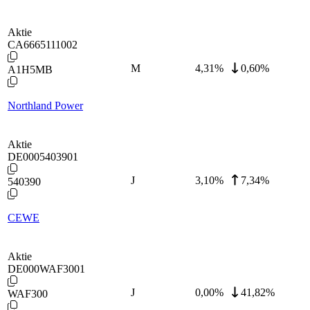
Aktie
CA6665111002
M
4,31
%
0,60%
A1H5MB
Northland Power
Aktie
DE0005403901
J
3,10
%
7,34%
540390
CEWE
Aktie
DE000WAF3001
J
0,00
%
41,82%
WAF300