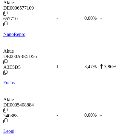
Aktie
DE0006577109
-
0,00
%
-
657710
NanoRepro
Aktie
DE000A3E5D56
J
3,47
%
3,86%
A3E5D5
Fuchs
Aktie
DE0005408884
-
0,00
%
-
540888
Leoni