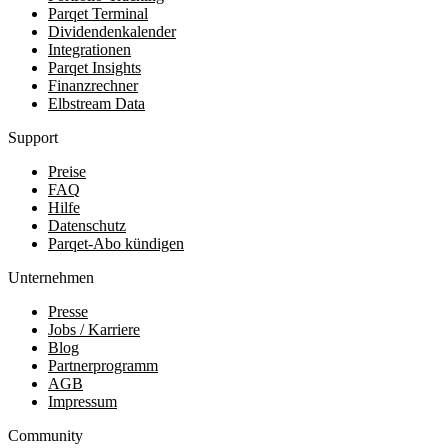
Parqet Terminal
Dividendenkalender
Integrationen
Parqet Insights
Finanzrechner
Elbstream Data
Support
Preise
FAQ
Hilfe
Datenschutz
Parqet-Abo kündigen
Unternehmen
Presse
Jobs / Karriere
Blog
Partnerprogramm
AGB
Impressum
Community