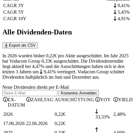
CAGR 3Y
9,41%
CAGR 5Y
5,45%
CAGR 10Y
4,91%
Alle Dividenden-Daten
Export als CSV
In 2026 wurden bisher 0,22€ pro Aktie ausgeschüttet. Im Jahr 2025
hat Vodacom Group 0,33€ ausgeschüttet.
Die Dividendenrendite
liegt aktuell bei 4,47% und die
Ausschüttungen haben sich in den
letzten 3 Jahren
um
9,41%
verringert
.
Vodacom Group schüttet
Dividenden halbjährlich im Juni und Dezember aus.
Neue Dividenden direkt per E-Mail
Kostenlos
Anmelden
EX-
ZAHLTAG
AUSSCHÜTTUNG
YOY
YIELD
DATUM
2026
0,22
€
2,48
%
33,33%
17.06.2026
22.06.2026
0,22
€
2025
0,33
€
4,66
%