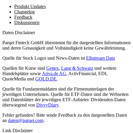
Produkt Updates
Changelog
Feedback
Diskussionen
Daten Disclaimer
Parqet Fintech GmbH übernimmt für die dargestellten Informationen
und deren Genauigkeit und Vollständigkeit keine Gewährleistung.
Quelle für Stock Logos und News-Daten ist
Elbstream Data
Quellen für Kurse sind
Gettex
,
Lang & Schwarz
und weitere
Handelsplätze sowie
Ariva.de AG
, ActivFinancial, EDI,
QuoteMedia und
GOLD.DE
.
Quelle für Fundamentaldaten sind die Firmenunterlagen der
jeweiligen Unternehmen. Quelle für ETF-Daten sind die Webseiten
und Datenblätter der jeweiligen ETF-Anbieter. Dividenden-Daten
überwiegend von
DivvyDiary
.
Fehler gefunden? Bitte sende Feedback zu den dargestellten Daten
an
daten@parqet.com
.
Link Disclaimer