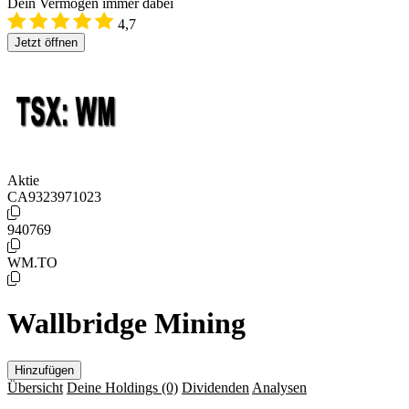
Dein Vermögen immer dabei
4,7
Jetzt öffnen
Aktie
CA9323971023
940769
WM.TO
Wallbridge Mining
Hinzufügen
Übersicht
Deine Holdings
(0)
Dividenden
Analysen