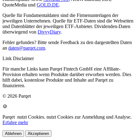
QuoteMedia und
GOLD.DE
.
Quelle für Fundamentaldaten sind die Firmenunterlagen der
jeweiligen Unternehmen. Quelle für ETF-Daten sind die Webseiten
und Datenblätter der jeweiligen ETF-Anbieter. Dividenden-Daten
überwiegend von
DivvyDiary
.
Fehler gefunden? Bitte sende Feedback zu den dargestellten Daten
an
daten@parqet.com
.
Link Disclaimer
Für manche Links kann Parqet Fintech GmbH eine Affiliate-
Provision erhalten wenn Produkte darüber erworben werden. Dies
hilft dabei, kostenlose Produkte und Inhalte auf Parqet zu
finanzieren.
© 2026 Parqet
🍪
Parqet
nutzt Cookies.
nutzt Cookies zur Anmeldung und Analyse.
Erfahre mehr
Ablehnen
Akzeptieren