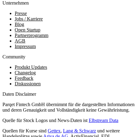
Unternehmen
Presse
Jobs / Karriere
Blog
Open Startup
Partnerprogramm
AGB
Impressum
Community
Produkt Updates
Changelog
Feedback
Diskussionen
Daten Disclaimer
Parqet Fintech GmbH übernimmt für die dargestellten Informationen
und deren Genauigkeit und Vollständigkeit keine Gewährleistung.
Quelle für Stock Logos und News-Daten ist
Elbstream Data
Quellen für Kurse sind
Gettex
,
Lang & Schwarz
und weitere
Handelsplätze sowie
Ariva.de AG
, ActivFinancial, EDI,