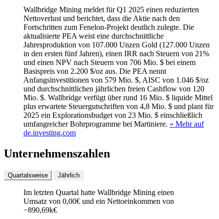
Wallbridge Mining meldet für Q1 2025 einen reduzierten
Nettoverlust und berichtet, dass die Aktie nach den
Fortschritten zum Fenelon-Projekt deutlich zulegte. Die
aktualisierte PEA weist eine durchschnittliche
Jahresproduktion von 107.000 Unzen Gold (127.000 Unzen
in den ersten fünf Jahren), einen IRR nach Steuern von 21%
und einen NPV nach Steuern von 706 Mio. $ bei einem
Basispreis von 2.200 $/oz aus. Die PEA nennt
Anfangsinvestitionen von 579 Mio. $, AISC von 1.046 $/oz
und durchschnittlichen jährlichen freien Cashflow von 120
Mio. $. Wallbridge verfügt über rund 16 Mio. $ liquide Mittel
plus erwartete Steuergutschriften von 4,8 Mio. $ und plant für
2025 ein Explorationsbudget von 23 Mio. $ einschließlich
umfangreicher Bohrprogramme bei Martiniere.
» Mehr auf
de.investing.com
Unternehmenszahlen
Quartalsweise
Jährlich
Im letzten
Quartal
hatte Wallbridge Mining einen
Umsatz von
0,00
€
und ein Nettoeinkommen von
−
890,69k
€