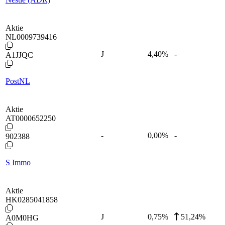
Aktie
NL0009739416
J
4,40
%
-
A1JJQC
PostNL
Aktie
AT0000652250
-
0,00
%
-
902388
S Immo
Aktie
HK0285041858
J
0,75
%
51,24%
A0M0HG