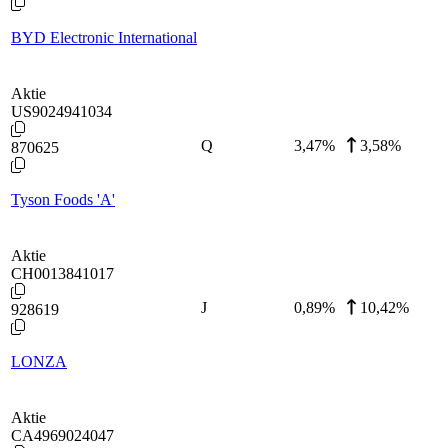
BYD Electronic International
Aktie
US9024941034
Q
3,47
%
3,58%
870625
Tyson Foods 'A'
Aktie
CH0013841017
J
0,89
%
10,42%
928619
LONZA
Aktie
CA4969024047