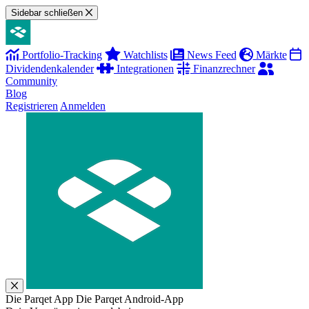
Sidebar schließen
Portfolio-Tracking
Watchlists
News Feed
Märkte
Dividendenkalender
Integrationen
Finanzrechner
Community
Blog
Registrieren
Anmelden
Die Parqet App
Die Parqet Android-App