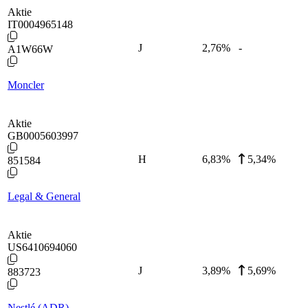
Aktie
IT0004965148
J
2,76
%
-
A1W66W
Moncler
Aktie
GB0005603997
H
6,83
%
5,34%
851584
Legal & General
Aktie
US6410694060
J
3,89
%
5,69%
883723
Nestlé (ADR)