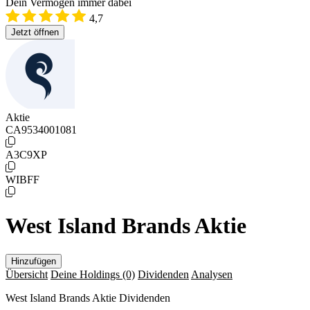
Dein Vermögen immer dabei
4,7
Jetzt öffnen
Aktie
CA9534001081
A3C9XP
WIBFF
West Island Brands Aktie
Hinzufügen
Übersicht
Deine Holdings
(0)
Dividenden
Analysen
West Island Brands Aktie Dividenden