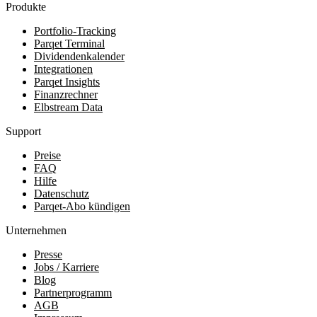
Produkte
Portfolio-Tracking
Parqet Terminal
Dividendenkalender
Integrationen
Parqet Insights
Finanzrechner
Elbstream Data
Support
Preise
FAQ
Hilfe
Datenschutz
Parqet-Abo kündigen
Unternehmen
Presse
Jobs / Karriere
Blog
Partnerprogramm
AGB