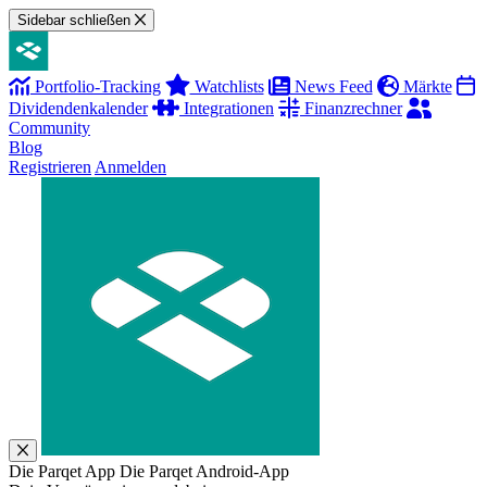
Sidebar schließen
Portfolio-Tracking
Watchlists
News Feed
Märkte
Dividendenkalender
Integrationen
Finanzrechner
Community
Blog
Registrieren
Anmelden
Die Parqet App
Die Parqet Android-App