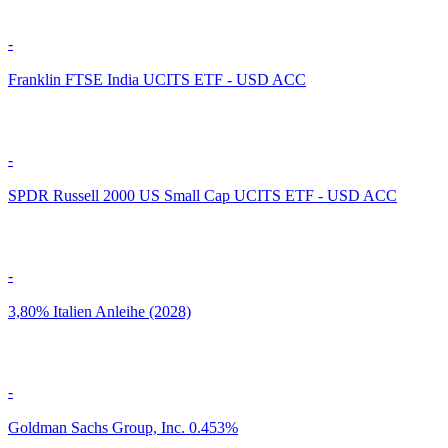
-
Franklin FTSE India UCITS ETF - USD ACC
-
SPDR Russell 2000 US Small Cap UCITS ETF - USD ACC
-
3,80% Italien Anleihe (2028)
-
Goldman Sachs Group, Inc. 0.453%