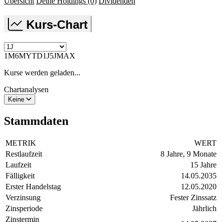
Übersicht
Deine Holdings
(0)
Dividenden
Kurs-Chart
1M
6M
YTD
1J
5J
MAX
Kurse werden geladen...
Chartanalysen
Keine
Stammdaten
METRIK
WERT
Restlaufzeit
8 Jahre, 9 Monate
Laufzeit
15 Jahre
Fälligkeit
14.05.2035
Erster Handelstag
12.05.2020
Verzinsung
Fester Zinssatz
Zinsperiode
Jährlich
Zinstermin