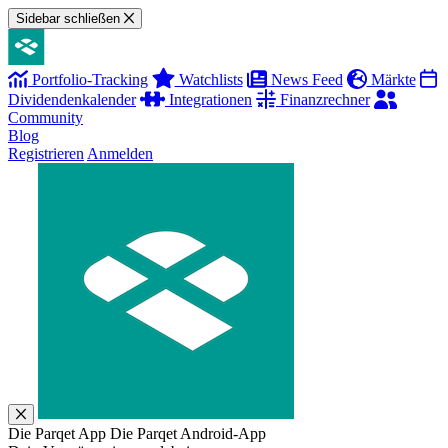
Sidebar schließen
Portfolio-Tracking
Watchlists
News Feed
Märkte
Dividendenkalender
Integrationen
Finanzrechner
Community
Blog
Registrieren
Anmelden
Die Parqet App
Die Parqet Android-App