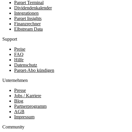
Parqet Terminal
Dividendenkalender
Integrationen
Parqet Insights
Finanzrechner
Elbstream Data
Support
Preise
FAQ
Hilfe
Datenschutz
Parqet-Abo kündigen
Unternehmen
Presse
Jobs / Karriere
Blog
Partnerprogramm
AGB
Impressum
Community