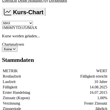
Übersicht
Deine Holdings
(0)
Dividenden
Kurs-Chart
1M
6M
YTD
1J
5J
MAX
Kurse werden geladen...
Chartanalysen
Keine
Stammdaten
METRIK
WERT
Restlaufzeit
Fälligkeit erreicht
Laufzeit
10 Jahre
Fälligkeit
14.08.2025
Erster Handelstag
16.07.2015
Zinssatz (Kupon)
1,00
%
Verzinsung
Fester Zinssatz
Zinsperiode
Jährlich