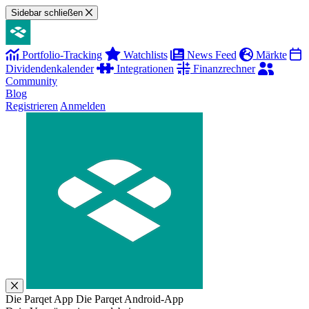
Sidebar schließen
Portfolio-Tracking
Watchlists
News Feed
Märkte
Dividendenkalender
Integrationen
Finanzrechner
Community
Blog
Registrieren
Anmelden
Die Parqet App
Die Parqet Android-App