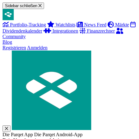
Sidebar schließen
Portfolio-Tracking
Watchlists
News Feed
Märkte
Dividendenkalender
Integrationen
Finanzrechner
Community
Blog
Registrieren
Anmelden
Die Parqet App
Die Parqet Android-App