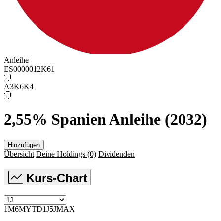
Anleihe
ES0000012K61
A3K6K4
2,55% Spanien Anleihe (2032)
Hinzufügen
Übersicht
Deine Holdings
(0)
Dividenden
Kurs-Chart
1M
6M
YTD
1J
5J
MAX