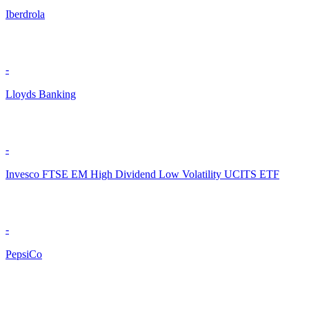
Iberdrola
-
Lloyds Banking
-
Invesco FTSE EM High Dividend Low Volatility UCITS ETF
-
PepsiCo