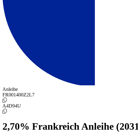
Anleihe
FR001400Z2L7
A4D94U
2,70% Frankreich Anleihe (203