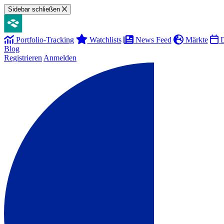
Sidebar schließen
Portfolio-Tracking
Watchlists
News Feed
Märkte
D
Blog
Registrieren
Anmelden