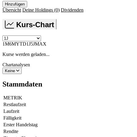
Hinzufügen
Übersicht
Deine Holdings
(0)
Dividenden
Kurs-Chart
1M
6M
YTD
1J
5J
MAX
Kurse werden geladen...
Chartanalysen
Keine
Stammdaten
METRIK
Restlaufzeit
Laufzeit
Fälligkeit
Erster Handelstag
Rendite