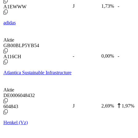
J
1,73
%
-
A1EWWW
adidas
Aktie
GB00BLP5YB54
-
0,00
%
-
A116CH
Atlantica Sustainable Infrastructure
Aktie
DE0006048432
J
2,69
%
1,97%
604843
Henkel (Vz)