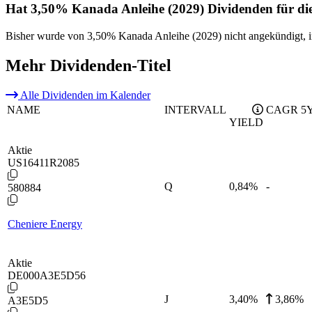
Hat 3,50% Kanada Anleihe (2029) Dividenden für di
Bisher wurde von 3,50% Kanada Anleihe (2029) nicht angekündigt, i
Mehr Dividenden-Titel
Alle Dividenden im Kalender
NAME
INTERVALL
CAGR 5
YIELD
Aktie
US16411R2085
Q
0,84
%
-
580884
Cheniere Energy
Aktie
DE000A3E5D56
J
3,40
%
3,86%
A3E5D5