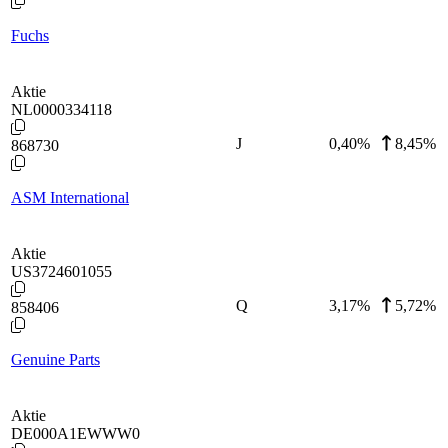
Fuchs
Aktie
NL0000334118
J
0,40
%
8,45%
868730
ASM International
Aktie
US3724601055
Q
3,17
%
5,72%
858406
Genuine Parts
Aktie
DE000A1EWWW0