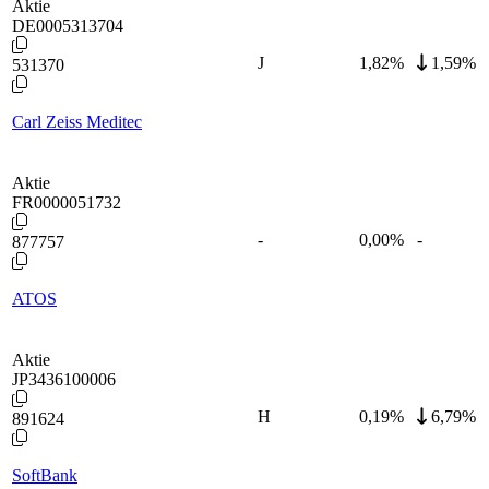
Aktie
DE0005313704
J
1,82
%
1,59%
531370
Carl Zeiss Meditec
Aktie
FR0000051732
-
0,00
%
-
877757
ATOS
Aktie
JP3436100006
H
0,19
%
6,79%
891624
SoftBank