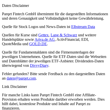
Daten Disclaimer
Parqet Fintech GmbH übernimmt für die dargestellten Informationen
und deren Genauigkeit und Vollständigkeit keine Gewährleistung.
Quelle für Stock Logos und News-Daten ist
Elbstream Data
Quellen für Kurse sind
Gettex
,
Lang & Schwarz
und weitere
Handelsplätze sowie
Ariva.de AG
, ActivFinancial, EDI,
QuoteMedia und
GOLD.DE
.
Quelle für Fundamentaldaten sind die Firmenunterlagen der
jeweiligen Unternehmen. Quelle für ETF-Daten sind die Webseiten
und Datenblätter der jeweiligen ETF-Anbieter. Dividenden-Daten
überwiegend von
DivvyDiary
.
Fehler gefunden? Bitte sende Feedback zu den dargestellten Daten
an
daten@parqet.com
.
Link Disclaimer
Für manche Links kann Parqet Fintech GmbH eine Affiliate-
Provision erhalten wenn Produkte darüber erworben werden. Dies
hilft dabei, kostenlose Produkte und Inhalte auf Parqet zu
finanzieren.