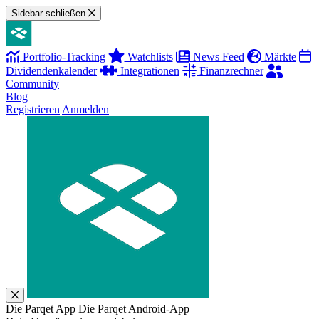
Sidebar schließen
Portfolio-Tracking
Watchlists
News Feed
Märkte
Dividendenkalender
Integrationen
Finanzrechner
Community
Blog
Registrieren
Anmelden
Die Parqet App
Die Parqet Android-App