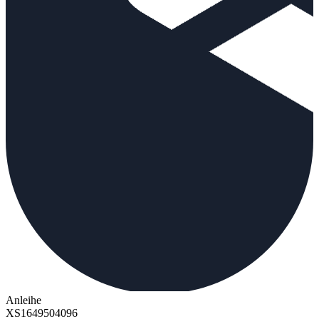
Anleihe
XS1649504096