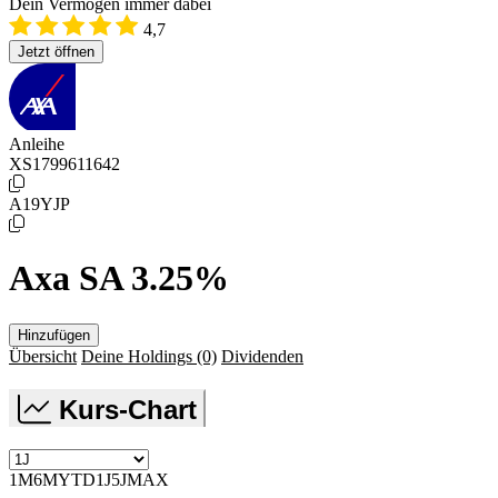
Dein Vermögen immer dabei
4,7
Jetzt öffnen
Anleihe
XS1799611642
A19YJP
Axa SA 3.25%
Hinzufügen
Übersicht
Deine Holdings
(0)
Dividenden
Kurs-Chart
1M
6M
YTD
1J
5J
MAX