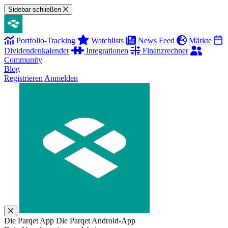
Sidebar schließen
Portfolio-Tracking
Watchlists
News Feed
Märkte
Dividendenkalender
Integrationen
Finanzrechner
Community
Blog
Registrieren
Anmelden
Die Parqet App
Die Parqet Android-App