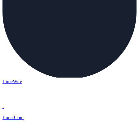
LimeWire
-
Luna Coin