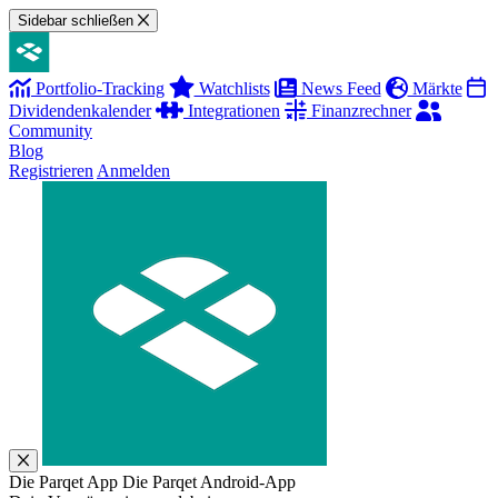
Sidebar schließen
Portfolio-Tracking
Watchlists
News Feed
Märkte
Dividendenkalender
Integrationen
Finanzrechner
Community
Blog
Registrieren
Anmelden
Die Parqet App
Die Parqet Android-App