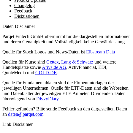
Produkt Updates
Changelog
Feedback
Diskussionen
Daten Disclaimer
Parqet Fintech GmbH übernimmt für die dargestellten Informationen
und deren Genauigkeit und Vollständigkeit keine Gewährleistung.
Quelle für Stock Logos und News-Daten ist
Elbstream Data
Quellen für Kurse sind
Gettex
,
Lang & Schwarz
und weitere
Handelsplätze sowie
Ariva.de AG
, ActivFinancial, EDI,
QuoteMedia und
GOLD.DE
.
Quelle für Fundamentaldaten sind die Firmenunterlagen der
jeweiligen Unternehmen. Quelle für ETF-Daten sind die Webseiten
und Datenblätter der jeweiligen ETF-Anbieter. Dividenden-Daten
überwiegend von
DivvyDiary
.
Fehler gefunden? Bitte sende Feedback zu den dargestellten Daten
an
daten@parqet.com
.
Link Disclaimer