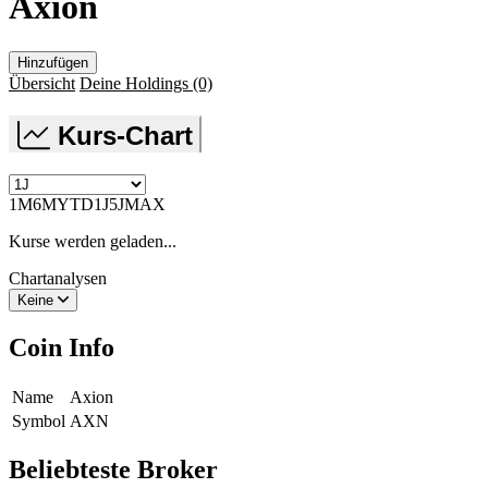
Axion
Hinzufügen
Übersicht
Deine Holdings
(0)
Kurs-Chart
1M
6M
YTD
1J
5J
MAX
Kurse werden geladen...
Chartanalysen
Keine
Coin Info
Name
Axion
Symbol
AXN
Beliebteste Broker