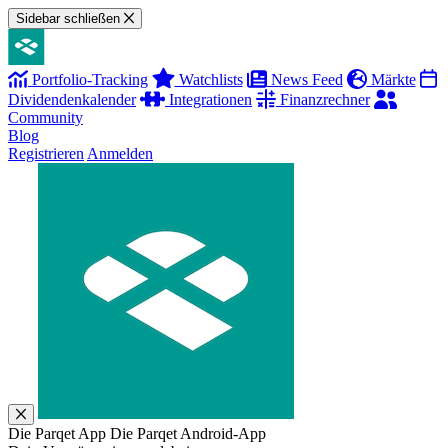
Sidebar schließen
Portfolio-Tracking
Watchlists
News Feed
Märkte
Dividendenkalender
Integrationen
Finanzrechner
Community
Blog
Registrieren
Anmelden
Die Parqet App
Die Parqet Android-App