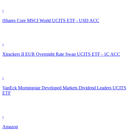
-
iShares Core MSCI World UCITS ETF - USD ACC
-
Xtrackers II EUR Overnight Rate Swap UCITS ETF - 1C ACC
-
VanEck Morningstar Developed Markets Dividend Leaders UCITS
ETF
-
Amazon