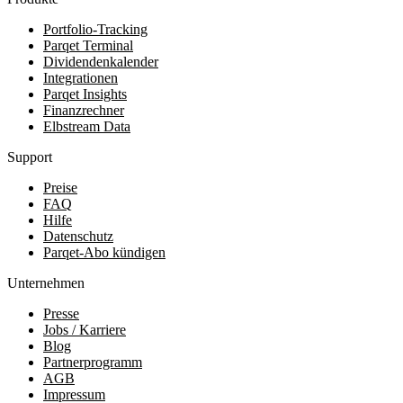
Portfolio-Tracking
Parqet Terminal
Dividendenkalender
Integrationen
Parqet Insights
Finanzrechner
Elbstream Data
Support
Preise
FAQ
Hilfe
Datenschutz
Parqet-Abo kündigen
Unternehmen
Presse
Jobs / Karriere
Blog
Partnerprogramm
AGB
Impressum