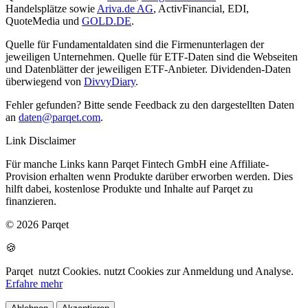
Handelsplätze sowie
Ariva.de AG
, ActivFinancial, EDI,
QuoteMedia und
GOLD.DE
.
Quelle für Fundamentaldaten sind die Firmenunterlagen der
jeweiligen Unternehmen. Quelle für ETF-Daten sind die Webseiten
und Datenblätter der jeweiligen ETF-Anbieter. Dividenden-Daten
überwiegend von
DivvyDiary
.
Fehler gefunden? Bitte sende Feedback zu den dargestellten Daten
an
daten@parqet.com
.
Link Disclaimer
Für manche Links kann Parqet Fintech GmbH eine Affiliate-
Provision erhalten wenn Produkte darüber erworben werden. Dies
hilft dabei, kostenlose Produkte und Inhalte auf Parqet zu
finanzieren.
© 2026 Parqet
🍪
Parqet
nutzt Cookies.
nutzt Cookies zur Anmeldung und Analyse.
Erfahre mehr