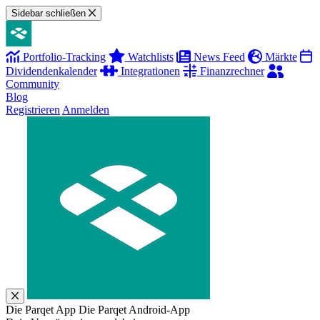
Sidebar schließen
Portfolio-Tracking
Watchlists
News Feed
Märkte
Dividendenkalender
Integrationen
Finanzrechner
Community
Blog
Registrieren
Anmelden
Die Parqet App
Die Parqet Android-App