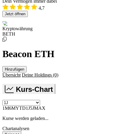
Dein Vermögen immer dabei
4,7
Jetzt öffnen
Kryptowährung
BETH
Beacon ETH
Hinzufügen
Übersicht
Deine Holdings
(0)
Kurs-Chart
1M
6M
YTD
1J
5J
MAX
Kurse werden geladen...
Chartanalysen