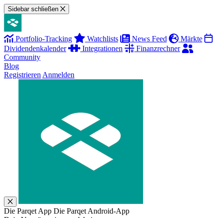
Sidebar schließen
Portfolio-Tracking
Watchlists
News Feed
Märkte
Dividendenkalender
Integrationen
Finanzrechner
Community
Blog
Registrieren
Anmelden
Die Parqet App
Die Parqet Android-App