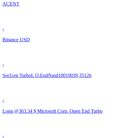
ACENT
-
Binance USD
-
SocGen TurboL O.EndNasd10019039,35126
-
Long @363.34 $ Microsoft Corp. Open End Turbo
-