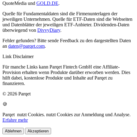
QuoteMedia und
GOLD.DE
.
Quelle für Fundamentaldaten sind die Firmenunterlagen der
jeweiligen Unternehmen. Quelle für ETF-Daten sind die Webseiten
und Datenblätter der jeweiligen ETF-Anbieter. Dividenden-Daten
überwiegend von
DivvyDiary
.
Fehler gefunden? Bitte sende Feedback zu den dargestellten Daten
an
daten@parqet.com
.
Link Disclaimer
Für manche Links kann Parqet Fintech GmbH eine Affiliate-
Provision erhalten wenn Produkte darüber erworben werden. Dies
hilft dabei, kostenlose Produkte und Inhalte auf Parqet zu
finanzieren.
© 2026 Parqet
🍪
Parqet
nutzt Cookies.
nutzt Cookies zur Anmeldung und Analyse.
Erfahre mehr
Ablehnen
Akzeptieren