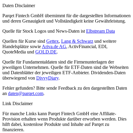
Daten Disclaimer
Parqet Fintech GmbH übernimmt für die dargestellten Informationen
und deren Genauigkeit und Vollständigkeit keine Gewährleistung.
Quelle für Stock Logos und News-Daten ist
Elbstream Data
Quellen für Kurse sind
Gettex
,
Lang & Schwarz
und weitere
Handelsplätze sowie
Ariva.de AG
, ActivFinancial, EDI,
QuoteMedia und
GOLD.DE
.
Quelle für Fundamentaldaten sind die Firmenunterlagen der
jeweiligen Unternehmen. Quelle für ETF-Daten sind die Webseiten
und Datenblätter der jeweiligen ETF-Anbieter. Dividenden-Daten
überwiegend von
DivvyDiary
.
Fehler gefunden? Bitte sende Feedback zu den dargestellten Daten
an
daten@parqet.com
.
Link Disclaimer
Für manche Links kann Parqet Fintech GmbH eine Affiliate-
Provision erhalten wenn Produkte darüber erworben werden. Dies
hilft dabei, kostenlose Produkte und Inhalte auf Parqet zu
finanzieren.