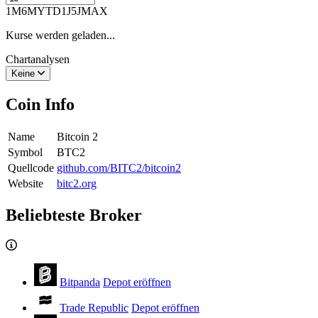
1M
6M
YTD
1J
5J
MAX
Kurse werden geladen...
Chartanalysen
Keine
Coin Info
Name
Bitcoin 2
Symbol
BTC2
Quellcode
github.com/BITC2/bitcoin2
Website
bitc2.org
Beliebteste Broker
Bitpanda
Depot eröffnen
Trade Republic
Depot eröffnen