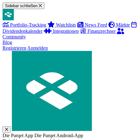
Sidebar schließen
Portfolio-Tracking
Watchlists
News Feed
Märkte
Dividendenkalender
Integrationen
Finanzrechner
Community
Blog
Registrieren
Anmelden
Die Parqet App
Die Parqet Android-App