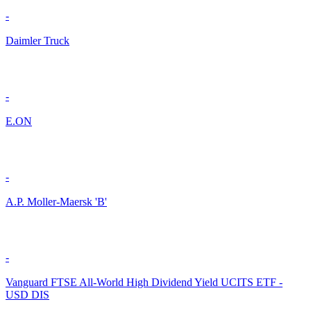
-
Daimler Truck
-
E.ON
-
A.P. Moller-Maersk 'B'
-
Vanguard FTSE All-World High Dividend Yield UCITS ETF -
USD DIS