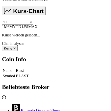
Kurs-Chart
1M
6M
YTD
1J
5J
MAX
Kurse werden geladen...
Chartanalysen
Keine
Coin Info
Name
Blast
Symbol
BLAST
Beliebteste Broker
Bitpanda
Depot eröffnen