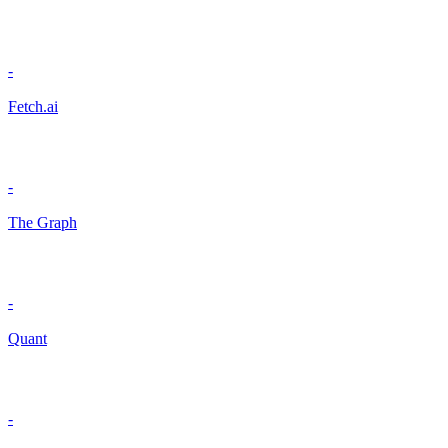
-
Fetch.ai
-
The Graph
-
Quant
-