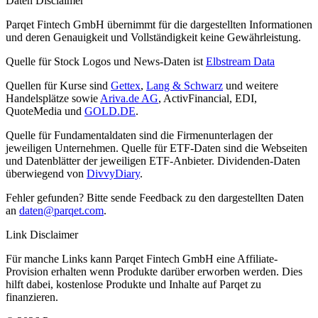
Daten Disclaimer
Parqet Fintech GmbH übernimmt für die dargestellten Informationen
und deren Genauigkeit und Vollständigkeit keine Gewährleistung.
Quelle für Stock Logos und News-Daten ist
Elbstream Data
Quellen für Kurse sind
Gettex
,
Lang & Schwarz
und weitere
Handelsplätze sowie
Ariva.de AG
, ActivFinancial, EDI,
QuoteMedia und
GOLD.DE
.
Quelle für Fundamentaldaten sind die Firmenunterlagen der
jeweiligen Unternehmen. Quelle für ETF-Daten sind die Webseiten
und Datenblätter der jeweiligen ETF-Anbieter. Dividenden-Daten
überwiegend von
DivvyDiary
.
Fehler gefunden? Bitte sende Feedback zu den dargestellten Daten
an
daten@parqet.com
.
Link Disclaimer
Für manche Links kann Parqet Fintech GmbH eine Affiliate-
Provision erhalten wenn Produkte darüber erworben werden. Dies
hilft dabei, kostenlose Produkte und Inhalte auf Parqet zu
finanzieren.