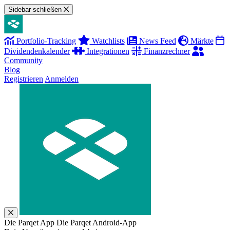
Sidebar schließen
Portfolio-Tracking
Watchlists
News Feed
Märkte
Dividendenkalender
Integrationen
Finanzrechner
Community
Blog
Registrieren
Anmelden
Die Parqet App
Die Parqet Android-App