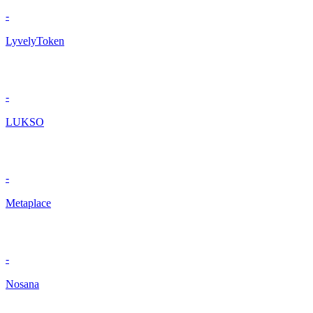
-
LyvelyToken
-
LUKSO
-
Metaplace
-
Nosana