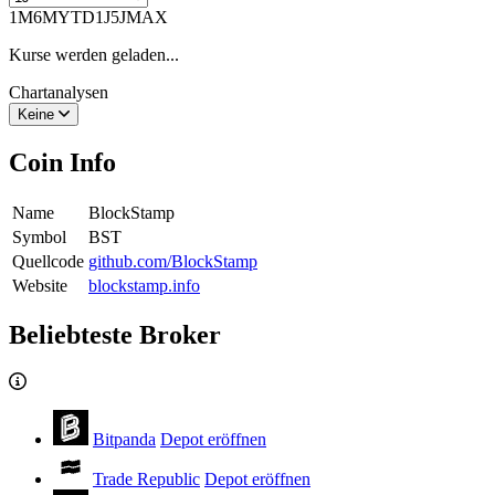
1M
6M
YTD
1J
5J
MAX
Kurse werden geladen...
Chartanalysen
Keine
Coin Info
Name
BlockStamp
Symbol
BST
Quellcode
github.com/BlockStamp
Website
blockstamp.info
Beliebteste Broker
Bitpanda
Depot eröffnen
Trade Republic
Depot eröffnen