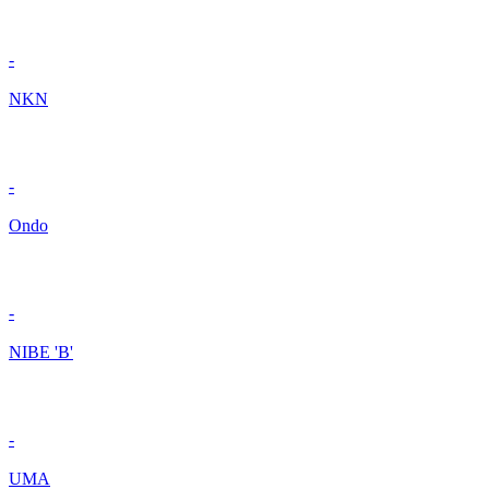
-
NKN
-
Ondo
-
NIBE 'B'
-
UMA