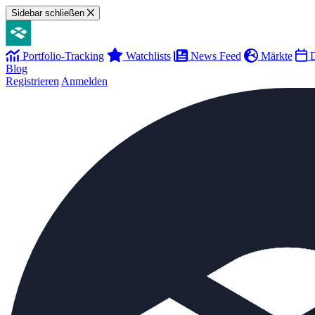
Sidebar schließen
Portfolio-Tracking
Watchlists
News Feed
Märkte
D
Blog
Registrieren
Anmelden