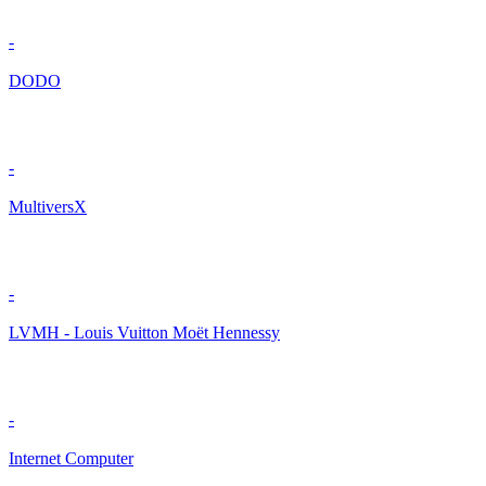
-
DODO
-
MultiversX
-
LVMH - Louis Vuitton Moët Hennessy
-
Internet Computer