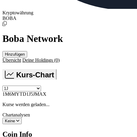
Kryptowährung
BOBA
Boba Network
Hinzufügen
Übersicht
Deine Holdings
(0)
Kurs-Chart
1M
6M
YTD
1J
5J
MAX
Kurse werden geladen...
Chartanalysen
Keine
Coin Info