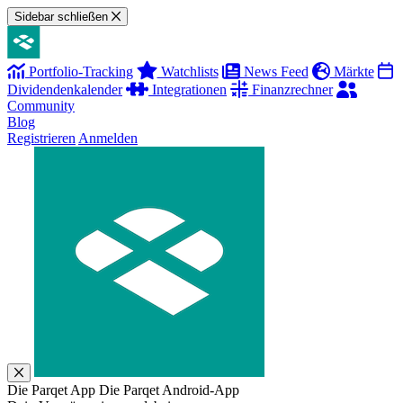
Sidebar schließen
Portfolio-Tracking
Watchlists
News Feed
Märkte
Dividendenkalender
Integrationen
Finanzrechner
Community
Blog
Registrieren
Anmelden
Die Parqet App
Die Parqet Android-App