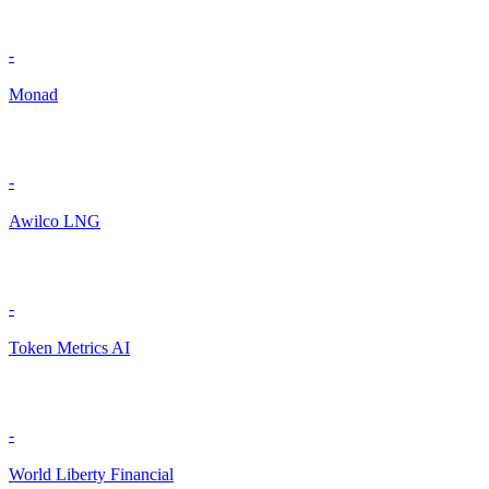
-
Monad
-
Awilco LNG
-
Token Metrics AI
-
World Liberty Financial