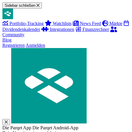
Sidebar schließen
Portfolio-Tracking
Watchlists
News Feed
Märkte
Dividendenkalender
Integrationen
Finanzrechner
Community
Blog
Registrieren
Anmelden
Die Parqet App
Die Parqet Android-App