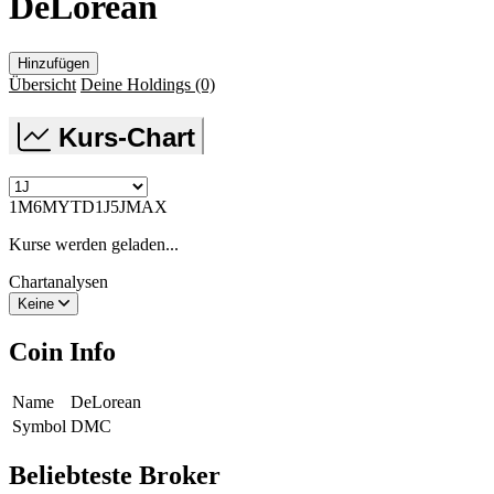
DeLorean
Hinzufügen
Übersicht
Deine Holdings
(0)
Kurs-Chart
1M
6M
YTD
1J
5J
MAX
Kurse werden geladen...
Chartanalysen
Keine
Coin Info
Name
DeLorean
Symbol
DMC
Beliebteste Broker