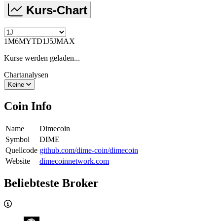
Kurs-Chart
1M
6M
YTD
1J
5J
MAX
Kurse werden geladen...
Chartanalysen
Keine
Coin Info
Name
Dimecoin
Symbol
DIME
Quellcode
github.com/dime-coin/dimecoin
Website
dimecoinnetwork.com
Beliebteste Broker