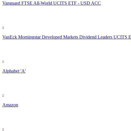
Vanguard FTSE All-World UCITS ETF - USD ACC
-
VanEck Morningstar Developed Markets Dividend Leaders UCITS 
-
Alphabet 'A'
-
Amazon
-