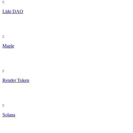
-
Lido DAO
-
Maple
-
Render Token
-
Solana