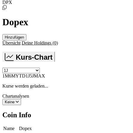
DPX
Dopex
Hinzufügen
Übersicht
Deine Holdings
(0)
Kurs-Chart
1M
6M
YTD
1J
5J
MAX
Kurse werden geladen...
Chartanalysen
Keine
Coin Info
Name
Dopex