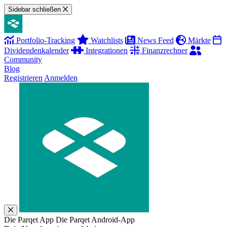
Sidebar schließen
Portfolio-Tracking
Watchlists
News Feed
Märkte
Dividendenkalender
Integrationen
Finanzrechner
Community
Blog
Registrieren
Anmelden
Die Parqet App
Die Parqet Android-App