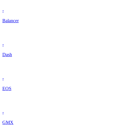
-
Balancer
-
Dash
-
EOS
-
GMX