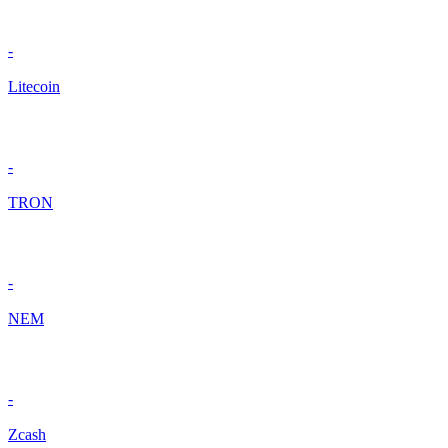
-
Litecoin
-
TRON
-
NEM
-
Zcash