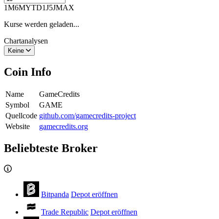
1M
6M
YTD
1J
5J
MAX
Kurse werden geladen...
Chartanalysen
Keine
Coin Info
Name
GameCredits
Symbol
GAME
Quellcode
github.com/gamecredits-project
Website
gamecredits.org
Beliebteste Broker
Bitpanda
Depot eröffnen
Trade Republic
Depot eröffnen