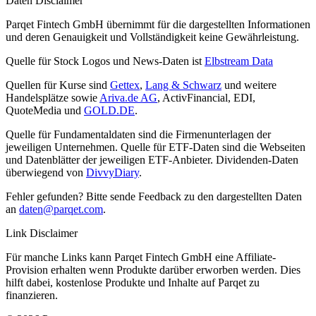
Daten Disclaimer
Parqet Fintech GmbH übernimmt für die dargestellten Informationen
und deren Genauigkeit und Vollständigkeit keine Gewährleistung.
Quelle für Stock Logos und News-Daten ist
Elbstream Data
Quellen für Kurse sind
Gettex
,
Lang & Schwarz
und weitere
Handelsplätze sowie
Ariva.de AG
, ActivFinancial, EDI,
QuoteMedia und
GOLD.DE
.
Quelle für Fundamentaldaten sind die Firmenunterlagen der
jeweiligen Unternehmen. Quelle für ETF-Daten sind die Webseiten
und Datenblätter der jeweiligen ETF-Anbieter. Dividenden-Daten
überwiegend von
DivvyDiary
.
Fehler gefunden? Bitte sende Feedback zu den dargestellten Daten
an
daten@parqet.com
.
Link Disclaimer
Für manche Links kann Parqet Fintech GmbH eine Affiliate-
Provision erhalten wenn Produkte darüber erworben werden. Dies
hilft dabei, kostenlose Produkte und Inhalte auf Parqet zu
finanzieren.