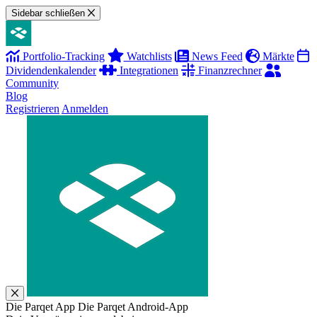
Sidebar schließen
Portfolio-Tracking
Watchlists
News Feed
Märkte
Dividendenkalender
Integrationen
Finanzrechner
Community
Blog
Registrieren
Anmelden
Die Parqet App
Die Parqet Android-App