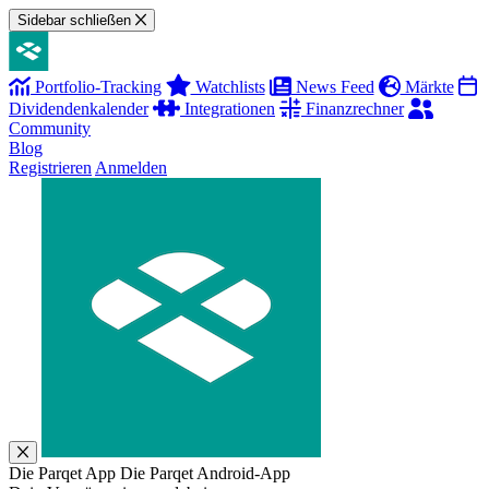
Sidebar schließen
Portfolio-Tracking
Watchlists
News Feed
Märkte
Dividendenkalender
Integrationen
Finanzrechner
Community
Blog
Registrieren
Anmelden
Die Parqet App
Die Parqet Android-App