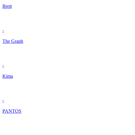
Brett
-
The Graph
-
Kima
-
PANTOS