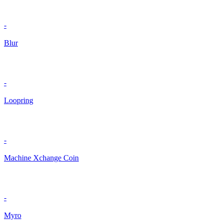
-
Blur
-
Loopring
-
Machine Xchange Coin
-
Myro