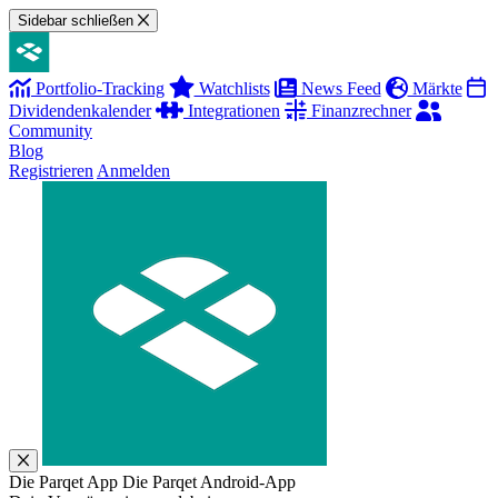
Sidebar schließen
Portfolio-Tracking
Watchlists
News Feed
Märkte
Dividendenkalender
Integrationen
Finanzrechner
Community
Blog
Registrieren
Anmelden
Die Parqet App
Die Parqet Android-App