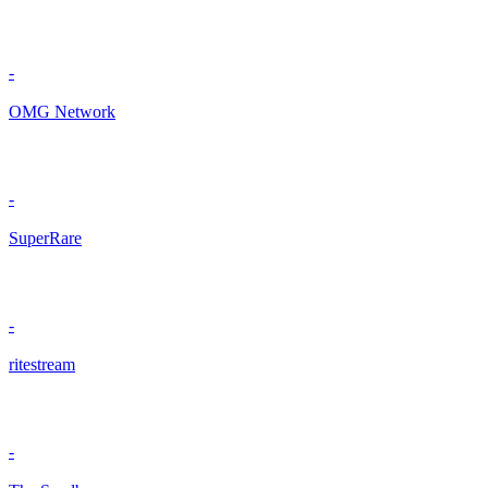
-
OMG Network
-
SuperRare
-
ritestream
-