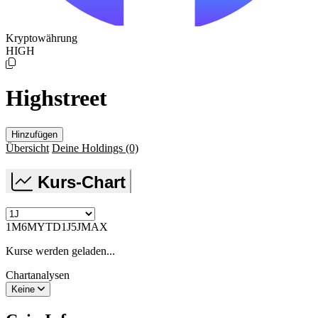
Kryptowährung
HIGH
Highstreet
Hinzufügen
Übersicht
Deine Holdings
(0)
Kurs-Chart
1M
6M
YTD
1J
5J
MAX
Kurse werden geladen...
Chartanalysen
Keine