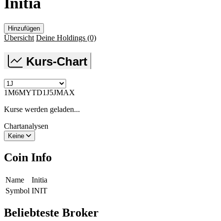
Initia
Hinzufügen
Übersicht
Deine Holdings
(0)
Kurs-Chart
1M
6M
YTD
1J
5J
MAX
Kurse werden geladen...
Chartanalysen
Keine
Coin Info
Name
Initia
Symbol
INIT
Beliebteste Broker