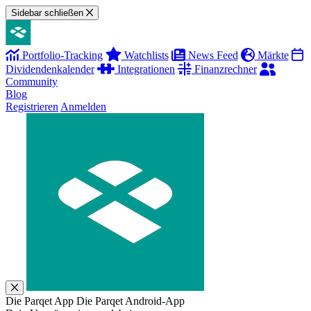
Sidebar schließen
Portfolio-Tracking
Watchlists
News Feed
Märkte
Dividendenkalender
Integrationen
Finanzrechner
Community
Blog
Registrieren
Anmelden
Die Parqet App
Die Parqet Android-App